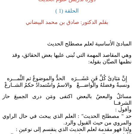
الحلقة (1 )
بقلم الدكتور: صادق بن محمد البيضاني
المبادئ الأساسية لعلم مصطلح الحديث
وهي المقاصد المهمة التي تُبنى عليها بعض الحقائق، وقد
نظمها الصبَّان بقوله:
إِنَّ مَبَادِئَ كُلِّ فَنٍ عَشَـــرَه الحدُّ والموضوعُ ثم الثَّمـــره
ونسبةٌ وفضلهُ والواضـــعْ والاسمُ واسْتمدادُ حكمُ الشــارعْ
مسائلٌ والبعضُ بالبعض اكتفى ومَن درى الجميعَ حاز
الشرفــا
وأقول :
حد " مصطلح الحديث" : العلم الذي يبحث في حال الراوي
والمروي من حيث القبول والرد.
ولذا فهو مقدمة لعلم الحديث الذي ينقسم إلى نوعين :