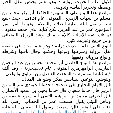
الأول علم الحديث رواية : وهو علم يختص بنقل الخبر
وضبطه وتحرير ألفاظه وتدوينه.
وواضع هذا النوع على المشهور: الحافظ أبو بكر محمد بن
مسلم بن شهاب الزهري، المتوفى عام 124هـ ، حيث جمع
سنة رسول الله -عليه الصلاة والسلام- ودونها بأمر أمير
المؤمنين عمر بن عبد العزيز، لكن كتابه الذي جمعه مفقود ،
ثم تلاه أئمة الإسلام كالإمام مالك وعبد الرزاق الصنعاني
وابن جريج وغيرهم كثير.
النوع الثاني علم الحديث دراية : وهو علم يبحث في حقيقة
نقل الرواية وشرطها ونوعها وحكمها وحال ناقلها وشرطه
وأنواع مروياته وفقهها.
وواضع هذا النوع: القاضي أبو محمد الحسن بن عبد الرحمن
الفارسي الرامهرمزي المتوفى عام 360هجرية ، وقد ألف
فيه كتابه الموسوم بـ: المحدث الفاصل بين الراوي والواعي.
ولتوضيح النوعين السابقين يمكن وضع هذا المثال:
قال الإمام البخاري في صحيحه: حدثنا الحميدي عبد الله بن
الزبير قال حدثنا سفيان قال حدثنا يحيى بن سعيد الأنصاري
قال أخبرني محمد بن إبراهيم التيمي أنه سمع علقمة بن
وقاص الليثي يقول: سمعت عمر بن الخطاب -رضي الله
عنه- على المنبر قال: سمعت رسول الله -صلى الله عليه
وسلم- يقول:
"إنما الأعمال بالنيات، وإنما لكل امرىء ما نوى