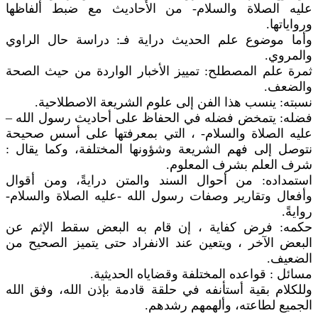
عليه الصلاة والسلام- من الأحاديث مع ضبط ألفاظها
ورواياتها.
وأما موضوع علم الحديث دراية فـ: دراسة حال الراوي
والمروي.
ثمرة علم المصطلح: تمييز الأخبار الواردة من حيث الصحة
والضعف.
نسبته: ينسب هذا الفن إلى علوم الشريعة الاصطلاحية.
فضله: يتمخض فضله في الحفاظ على أحاديث رسول الله –
عليه الصلاة والسلام- ، التي بمعرفتها على أسس صحيحة
نتوصل إلى فهم الشريعة وشؤونها المختلفة، وكما يقال :
شرف العلم بشرف المعلوم.
استمداده: من أحوال السند والمتن درايةً، ومن أقوال
وأفعال وتقارير وصفات رسول الله -عليه الصلاة والسلام-
روايةً.
حكمه: فرض كفاية ، إن قام به البعض سقط الإثم عن
البعض الآخر ، ويتعين عند الانفراد حتى يتميز الصحيح من
الضعيف.
مسائل : قواعده المختلفة وقضاياه الحديثية.
وللكلام بقية أستأنفه في حلقة قادمة بإذن الله، وفق الله
الجميع لطاعته، وألهمهم رشدهم.