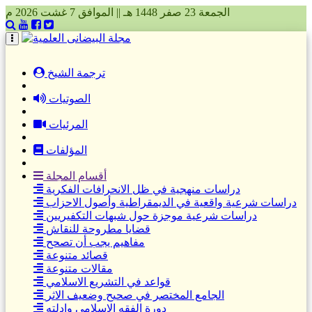
الجمعة 23 صفر 1448 هـ || الموافق 7 غشت 2026 م
(current)
ترجمة الشيخ
الصوتيات
المرئيات
المؤلفات
أقسام المجلة
دراسات منهجية في ظل الانحرافات الفكرية
دراسات شرعية واقعية في الديمقراطية وأصول الاحزاب
دراسات شرعية موجزة حول شبهات التكفيريين
قضايا مطروحة للنقاش
مفاهيم يجب أن تصحح
قصائد متنوعة
مقالات متنوعة
قواعد في التشريع الاسلامي
الجامع المختصر في صحيح وضعيف الاثر
دورة الفقه الاسلامي وادلته