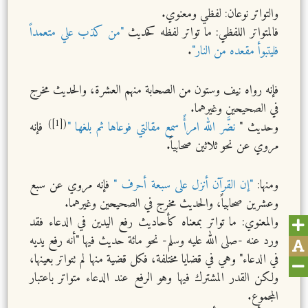
والتواتر نوعان: لفظي ومعنوي.
فالمتواتر اللفظي: ما تواتر لفظه كحديث
"من كذب علي متعمداً
فليتبوأ مقعده من النار"
.
فإنه رواه نيف وستون من الصحابة منهم العشرة، والحديث مخرج
في الصحيحين وغيرهما.
([1])
وحديث "
نضَّر الله امرأً سمع مقالتي فوعاها ثم بلغها "
فإنه
مروي عن نحو ثلاثين صحابياً.
ومنها:
"إن القرآن أنزل على سبعة أحرف "
فإنه مروي عن سبع
وعشرين صحابياً، والحديث مخرج في الصحيحين وغيرهما.
والمعنوي: ما تواتر بمعناه كأحاديث رفع اليدين في الدعاء فقد
ورد عنه -صلى الله عليه وسلم- نحو مائة حديث فيها "أنه رفع يديه
في الدعاء" وهي في قضايا مختلفة، فكل قضية منها لم تتواتر بعينها،
ولكن القدر المشترك فيها وهو الرفع عند الدعاء متواتر باعتبار
المجموع.