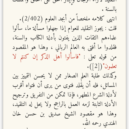
بالسنة .
انتهى كلامه ملخصاً من أبجد العلوم (2/402).
قلت : يجوز التقليد للعوام إذا جهلوا مسألة ما، سألوا
علماءهم الثقات الذين يفتون بأدلة الكتاب والسنة،
فقلدوا ما أفتى به العالم الرباني ، وهذا هو المقصود
من قوله تعلى :
"فاسألوا أهل الذكر إن كنتم لا
تعلمون"
([2]).
وكذلك طلبة العلم الصغار ممن لا يحسن التمييز بين
المسائل، فله أن يقلد فتوى من يرى أن فتواه أقرب
لأدلة الشرع المطهر، فإذا تمكن من التفريق وترجيح
الأدلة الثابتة لزمه العمل بالراجح ولا يحل له التلقيد،
وهذا هو مقصود الشيخ صديق بن حسن خان
الهندي رحمه الله.