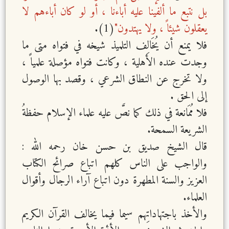
بل نتبع ما ألفينا عليه أباءنا ، أو لو كان أباءهم لا
يعقلون شيئاً ، ولا يهتدون"
(1).
فلا يمنع أن يُخَالِف التلميذ شيخه في فتواه متى ما
وجدت عنده الأهلية ، وكانت فتواه مؤصلة علمياً ،
ولا تخرج عن النطاق الشرعي ، وقصد بها الوصول
إلى الحق .
فلا مُمَانعة في ذلك كما نصَّ عليه علماء الإسلام حفظةُ
الشريعة السمحة.
قال الشيخ صديق بن حسن خان رحمه الله :
والواجب على الناس كلهم اتباع صرائح الكتاب
العزيز والسنة المطهرة دون اتباع آراء الرجال وأقوال
العلماء.
والأخذ باجتهاداتِهم سيما فيما يخالف القرآن الكريم