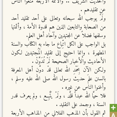
والحديث الشريف .. والأئمة الأربعة منعوا الناس
عن تقليدهم .
ولَمْ يوجب الله سبحانه وتعالى على أحد تقليد أحد
من الصحابة والتابعين الذين هم قدوة الأمة ، وأئمتها
وسلفها فضلاً عن المجتهدين وآحاد أهل العلم.
بل الواجب على الكل اتِّباع ما جاء به الكتاب والسنة
المطهرة ، وإنما احتيج إلى تقليد الْمُجتهدين لكون
الأحاديث والأخبار الصحيحة لَمْ تُدَوَّنْ .
ولكن الآن بِحَمْدِ الله تعالى قدْ دوَّن أهل المعرفة
بالسنن علمَ حديث رسول الله صلى الله عليه وسلم ،
وأغنوا الناس عن غيره .
فلا حيَّا الله عبداً قلَّد ، ولَمْ يَتَّبِع ، ولم يعرف قدر
السنة ، وجـمد على التقليد .
ثم القول بأن المذهب الفلاني من المذاهب الأربعة