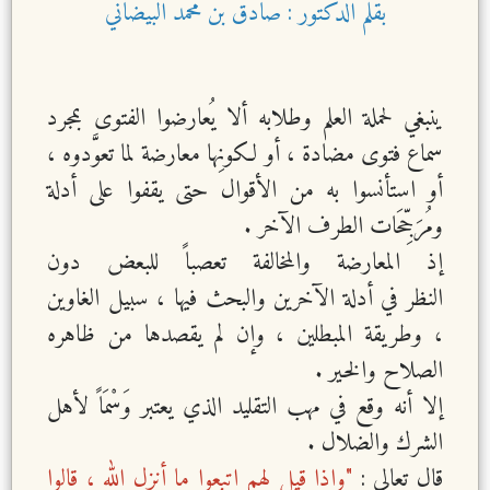
بقلم الدكتور : صادق بن محمد البيضاني
ينبغي لحملة العلم وطلابه ألا يُعارضوا الفتوى بمجرد
سماع فتوى مضادة ، أو لكونِها معارضة لما تعوَّدوه ،
أو استأنسوا به من الأقوال حتى يقفوا على أدلة
ومُرَجِّحَات الطرف الآخر .
إذ المعارضة والمخالفة تعصباً للبعض دون
النظر في أدلة الآخرين والبحث فيها ، سبيل الغاوين
، وطريقة المبطلين ، وإن لم يقصدها من ظاهره
الصلاح والخير .
إلا أنه وقع في مهب التقليد الذي يعتبر وَسْمَاً لأهل
الشرك والضلال .
قال تعالى :
"وإذا قيل لهم اتبعوا ما أنزل الله ، قالوا