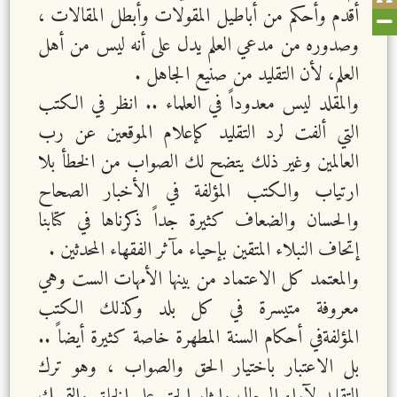
أقدم وأحكم من أباطيل المقولات وأبطل المقالات ،
وصدوره من مدعي العلم يدل على أنه ليس من أهل
العلم، لأن التقليد من صنيع الجاهل .
والمقلد ليس معدوداً في العلماء .. انظر في الكتب
التي ألفت لرد التقليد كإعلام الموقعين عن رب
العالمين وغير ذلك يتضح لك الصواب من الخطأ بلا
ارتياب والكتب المؤلفة في الأخبار الصحاح
والحسان والضعاف كثيرة جداً ذكرناها في كتابنا
إتحاف النبلاء المتقين بإحياء مآثر الفقهاء المحدثين .
والمعتمد كل الاعتماد من بينها الأمهات الست وهي
معروفة متيسرة في كل بلد وكذلك الكتب
المؤلفةفي أحكام السنة المطهرة خاصة كثيرة أيضاً ..
بل الاعتبار باختيار الحق والصواب ، وهو ترك
التقليد لآراء الرجال وإيثار الحق على الخلق والتمسك