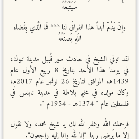
سَيَتْبَعُهُ
وإنْ يَدُمْ أبداً هذا الفراقُ لنا
***
فَما الَّذي بِقَضاءِ
اللَهِ يَصنَعُهُ
لقد توفي الشيخ في حادث سير قُبيل مدينة تبوك،
في يومنا هذا الأحد بتاريخ 8 ربيع الأول عام
1439ﻫ، الموافق لتاريخ 26 نوفمبر عام 2017م،
وكان مولده في مخيم بلاطة في مدينة نابلس في
فلسطين عام " 1374هـ - 1954م ".
فرحمك الله وغفر الله لك يا شيخ محمد، ولا نقول
إلا ما يُرضي ربنا: "إنا لله وإنا إليه راجعون".