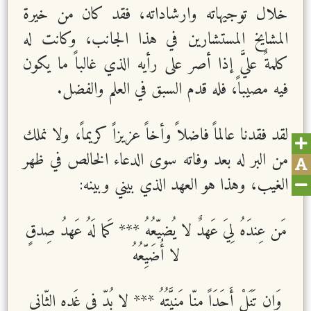
خلال توجيهاته وارشاداته، فقد كان من خيرة
المشايخ المستشارين في هذا الجانب، وكانت له
كلمةٌ عليَّ إذا أصر على رأيه الذي غالباً ما يكون
فيه مصيباً، فله قدم السبق في العلم والفضل.
لقد فقدنا عالماً فاضلاً وأخاً عزيزاً كريماً، ولا نملك
من البر له بعد وفاته سوى الدعاء الخالص في ظهر
الغيب، وهذا هو العهد الذي بيني وبينه:
مَن عِندَهُ لِيَ عَهدٌ لا يُضيّعُهُ
***
كَما لَهُ عَهدُ صِدقٍ
لا أُضَيِّعُهُ
وَإِن تَنَلْ أَحَدَاً مِنّا مَنيَّتُهُ
***
لا بُدّ في غَدِه الثّاني