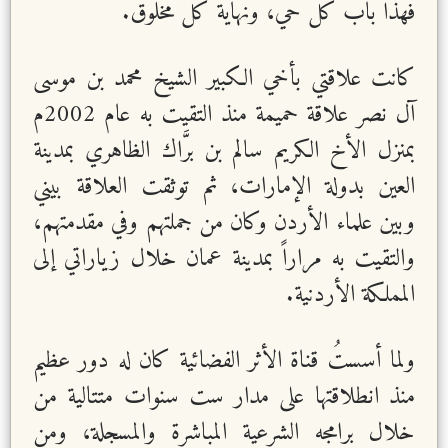
فهذا باب كل حي، ونهاية كل مخلوق.
كانت علاقتي بأخي الكبير الشيخ محمد بن موسى
آل نصر علاقة حميمة منذ التقيت به عام 2002م
بمنزل الأخ الكريم سالم بن برَّاك الظاهري بمدينة
العين بدولة الإمارات، ثم توثقت العلاقة بيني
وبين علماء الأردن وكان من جملتهم وفي مقدمتهم،
والتقيت به مراراً بمدينة عمان خلال زياراتي إلى
المملكة الأردنية.
ولما أسستُ قناة الأثر الفضائية كان له دور عظيم
منذ انطلاقتها على مدار ست سنوات متتالية من
خلال برامجه الشرعية المباشرة والمسجلة، ومن