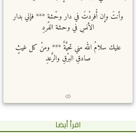
وأنتَ وإن أُفردْتَ في دار وحْشةٍ
***
فإني بدار
الأنسِ في وحشة الفردِ
عليك سلامُ الله مني تحيَّةٌ
***
ومنْ كل غيثٍ
صادقِ البرْقِ والرَّعدِ
اقرأ أيضا