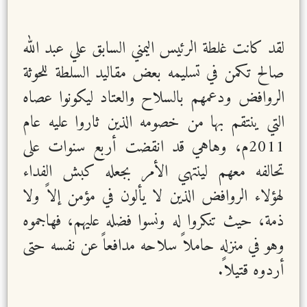
لقد كانت غلطة الرئيس اليمني السابق علي عبد الله
صالح تكمن في تسليمه بعض مقاليد السلطة للحوثة
الروافض ودعمهم بالسلاح والعتاد ليكونوا عصاه
التي ينتقم بها من خصومه الذين ثاروا عليه عام
2011م، وهاهي قد انقضت أربع سنوات على
تحالفه معهم لينتهي الأمر بجعله كبش الفداء
لهؤلاء الروافض الذين لا يألون في مؤمن إلاً ولا
ذمة، حيث تنكروا له ونسوا فضله عليهم، فهاجموه
وهو في منزله حاملاً سلاحه مدافعاً عن نفسه حتى
أردوه قتيلاً.