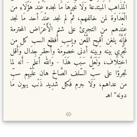
الْمذَاهب المبتدعة وَلَا غَيرهَا مَا نجده عِنْد هَؤُلَاءِ من
الْعَدَاوَة لمن خالفهم، ثمَّ لم نجد عِنْد أحد مَا نجد
عِنْدهم من التجرئ على شتم الْأَعْرَاض المحترمة
فَإِنَّهُ يلغن أقبح اللَّعْن ويسب أفظع السب كل من
تجْرِي بَينه وَبَينه أدنى خُصُومَة وأحقر جِدَال وَأَقل
اخْتِلَاف، وَلَعَلَّ سَبَب هَذَا - وَالله أعلم - أَنه لما
تجرؤا على سبّ السّلف الصَّالح هان عَلَيْهِم سبّ
من عداهم، وَلَا جرم فَكل شَدِيد ذَنْب يهون مَا
دونه" اهـ