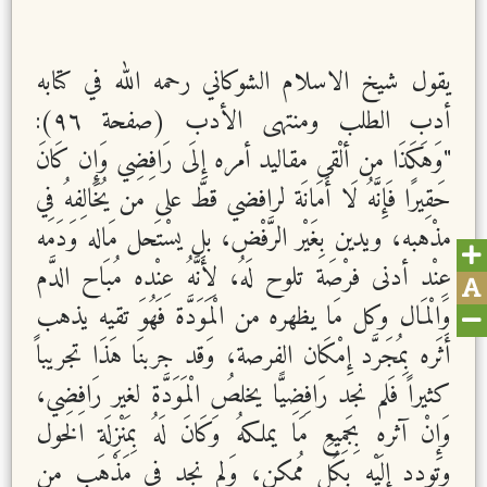
يقول شيخ الاسلام الشوكاني رحمه الله في كتابه
أدب الطلب ومنتهى الأدب (صفحة ٩٦):
"وَهَكَذَا من ألْقى مقاليد أمره إِلَى رَافِضِي وَإِن كَانَ
حَقِيرًا فَإِنَّهُ لَا أَمَانَة لرافضي قطّ على من يُخَالِفهُ فِي
مذْهبه، ويدين بِغَيْر الرَّفْض، بل يسْتَحل مَاله وَدَمه
عِنْد أدنى فرْصَة تلوح لَهُ، لِأَنَّهُ عِنْده مُبَاح الدَّم
وَالْمَال وكل مَا يظهره من الْمَوَدَّة فَهُوَ تقيه يذهب
أَثَره بِمُجَرَّد إِمْكَان الفرصة، وَقد جربنَا هَذَا تجريباً
كثيراً فَلم نجد رَافِضِيًّا يخلصُ الْمَوَدَّة لغير رَافِضِي،
وَإِنْ آثره بِجَمِيعِ مَا يملكهُ وَكَانَ لَهُ بِمَنْزِلَة الخول
وتودد إِلَيْهِ بِكُل مُمكن، وَلم نجد فِي مَذْهَب من