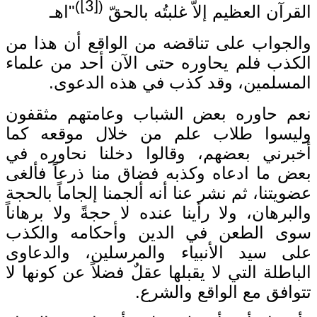
)
[3]
(
القرآن العظيم إلاّ غلبتُه بالحقّ
"اهـ
والجواب على تناقضه من الواقع أن هذا من
الكذب فلم يحاوره حتى الآن أحد من علماء
المسلمين، وقد كذب في هذه الدعوى.
نعم حاوره بعض الشباب وعامتهم مثقفون
وليسوا طلاب علم من خلال موقعه كما
أخبرني بعضهم، وقالوا دخلنا نحاوره في
بعض ما ادعاه وكذبه فضاق منا ذرعاً فألغى
عضويتنا، ثم نشر عنا أنه ألجمنا إلجاماً بالحجة
والبرهان، ولا رأينا عنده لا حجةً ولا برهاناً
سوى الطعن في الدين وأحكامه والكذب
على سيد الأنبياء والمرسلين، والدعاوى
الباطلة التي لا يقبلها عقلٌ فضلاً عن كونها لا
تتوافق مع الواقع والشرع.