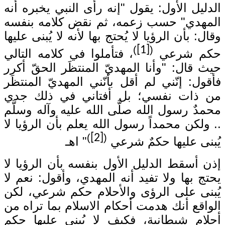
الدليل الأول: يقول "إنه رأى النبي يخبره أنه
المهدي" حسب زعمه، ثم نقض كلامه بنفسه
وقال: بأن الرؤيا لا يُحتج بها لأنه لا يُبنى عليها
)
[1]
(
حكم شرعي
، فتأملوا في كلامه التالي
حيث قال: "وأنا المهديّ المنتظَر الحقّ أكرر
فأقول: إنّني لم أقل بأنّني المهديّ المنتظَر
من ذات نفسي؛ بل أفتاني في ذلك جدي
محمدٌ رسول الله صلَّى الله عليه وآله وسلَّم
.. ولكن محمداً رسول الله يعلم بأن الرؤيا لا
)
[2]
(
يُبنى عليها حكمٌ شرعي
" اهـ
إذن أسقط الدليل الأول بنفسه بأن الرؤيا لا
يحتج بها ولا تفيد أنه المهدي، وأقول: نعم لا
يُبنى على الرؤى والأحلام حكم شرعي، لكن
الواقع أنك هدمت أحكام الاسلام بما تراه من
أحلام شيطانية، فكيف لا يُبنى عليها حكم