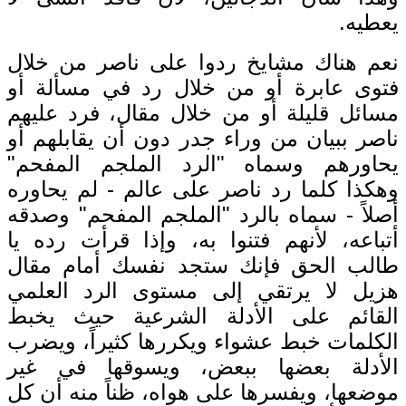
يعطيه.
نعم هناك مشايخ ردوا على ناصر من خلال
فتوى عابرة أو من خلال رد في مسألة أو
مسائل قليلة أو من خلال مقال، فرد عليهم
ناصر ببيان من وراء جدر دون أن يقابلهم أو
يحاورهم وسماه "الرد الملجم المفحم"
وهكذا كلما رد ناصر على عالم - لم يحاوره
أصلاً - سماه بالرد "الملجم المفحم" وصدقه
أتباعه، لأنهم فتنوا به، وإذا قرأت رده يا
طالب الحق فإنك ستجد نفسك أمام مقال
هزيل لا يرتقي إلى مستوى الرد العلمي
القائم على الأدلة الشرعية حيث يخبط
الكلمات خبط عشواء ويكررها كثيراً، ويضرب
الأدلة بعضها ببعض، ويسوقها في غير
موضعها، ويفسرها على هواه، ظناً منه أن كل