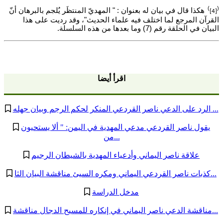
)
(
هكذا قال في بيان له بعنوان : " المهديّ المنتظَر يُلجم بالبرهان أنّ
[4]
القرآن المرجع لما اختلف فيه علماء الحديث"، وقد رديت على هذا
البيان في الحلقة رقم (7) وما بعدها من هذه السلسلة.
اقرأ أيضا
الرد على الدعي ناصر القردعي المنكر لحكم الرجم وبيان جهله ...
يقول ناصر القردعي مدعي المهدية في اليمن: " ألا يستحيون
من...
علاقة ناصر اليماني وأدعياء المهدية بالشيطان الرجيم
كذبات ناصر القردعي اليماني ومكره السيئ مناقشة البيان الثا...
مدخل الدراسة
مناقشة الدعي ناصر اليماني في إنكاره للمسيح الدجال مناقشة...