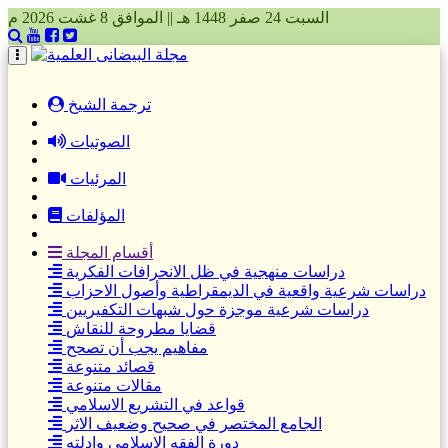
السبت 24 صفر 1448 هـ || الموافق 8 غشت 2026 م
(current)
ترجمة الشيخ
الصوتيات
المرئيات
المؤلفات
أقسام المجلة
دراسات منهجية في ظل الانحرافات الفكرية
دراسات شرعية واقعية في الديمقراطية وأصول الاحزاب
دراسات شرعية موجزة حول شبهات التكفيريين
قضايا مطروحة للنقاش
مفاهيم يجب أن تصحح
قصائد متنوعة
مقالات متنوعة
قواعد في التشريع الاسلامي
الجامع المختصر في صحيح وضعيف الاثر
دورة الفقه الاسلامي وادلته