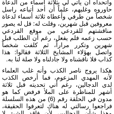
وأتحداه أن يأتي لي بثلاثة أسماء من الدعاة
حاوروه وغلبهم، علماً أن أحد أتباعه راسل
شخصاً من طرفي وأعطاه ثلاثة أسماء لدعاة
معروفين قبل شهرين، وقلت له: قل له يصور
مناقشتهم للقردعي من موقع القردعي
حسب زعمه فلم يفعل، رغم أن الطلب قبل
شهرين وتكرر مراراً، ثم كلفت شخصاً
واتصل بهؤلاء المشايخ الثلاثة فقالوا: هذا
كذاب فلا ناقشناه ولا جادلناه ولا صلة لنا به.
هكذا يروج ناصر الكذب وأنه غلب العلماء
لأنه المهدي المزعوم، فما أرخص الكذب
لدى الدجالين، رغم أني تحديته قبل ثلاثة
أشهر للمناظرة على الملأ فرفض كما هو
مدون في الحلقة رقم (6) من هذه السلسلة
فراجعوا رسالتي له هناك لتعرفوا الحقيقة،
وهذا شأن الدجالين، لأن فاقد الشئ لا