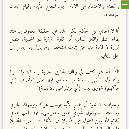
والفطنة والاهتمام من الآباء سبب لنجاح الأبناء وقيام البلدان
المزدهرة.
أنا لا أحامي على الحكام لكن هذه هي الحقيقة المعمول بها عند
علماء النظر والفكر السليم، أما كثرة الثرثرة غير المجدية، فتظل
ثرثرة لا فائدة منها حتى يموت الشخص وهو يثرثر ولن يصل إلى
حل إيجابي.
ثالثاً: أحدهم كتب لي وقال: تحقيق الحرية والعدالة والمساواة
والتداول السلمي للسلطة من منطلق قوله تعالى "وأمرهم (أي
حكمهم) شورى بينهم (أي ديمقراطي بالأغلبية)".
والجواب: لا يجوز أن تفسر الآية بموجب هواك وتوجهك الحزبي
وما تعتقد ، وتقول شُوْرَيْ بمعنى ديمقراطي، فهذا لعب بمعاني
كلام الله ومن التقول على الله بلا علم، لأنك تفسر مراد الله بلا