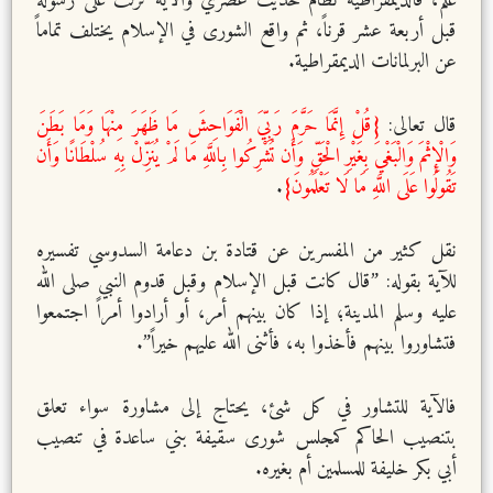
علم، فالديمقراطية نظام حديث عصري والآية نزلت على رسوله
قبل أربعة عشر قرناً، ثم واقع الشورى في الإسلام يختلف تماماً
عن البرلمانات الديمقراطية.
قال تعالى:
{قُلْ إِنَّمَا حَرَّمَ رَبِّيَ الْفَوَاحِشَ مَا ظَهَرَ مِنْهَا وَمَا بَطَنَ
وَالْإِثْمَ وَالْبَغْيَ بِغَيْرِ الْحَقِّ وَأَن تُشْرِكُوا بِاللَّهِ مَا لَمْ يُنَزِّلْ بِهِ سُلْطَانًا وَأَن
تَقُولُوا عَلَى اللَّهِ مَا لَا تَعْلَمُونَ}
.
نقل كثير من المفسرين عن قتادة بن دعامة السدوسي تفسيره
للآية بقوله: ”قال كانت قبل الإسلام وقبل قدوم النبي صلى الله
عليه وسلم المدينة؛ إذا كان بينهم أمر، أو أرادوا أمراً اجتمعوا
فتشاوروا بينهم فأخذوا به، فأثنى الله عليهم خيراً”.
فالآية للتشاور في كل شئ، يحتاج إلى مشاورة سواء تعلق
بتنصيب الحاكم كمجلس شورى سقيفة بني ساعدة في تنصيب
أبي بكر خليفة للمسلمين أم بغيره.