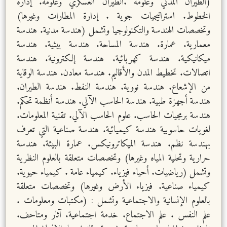
(الطيران المدني وعلومه .الطيران العسكري وعلومه. إدارة
الخطوط. استراتيجيات جوية . إدارة المطارات وغيرها)
وتخصصات الهندسة والتكنولوجيا وتشمل (هندسة مدنية. هندسة
معمارية. عمارة. هندسة المساحة. هندسة بيئية. هندسة
ميكانيكية. هندسة كهربائية. هندسة إلكترونية. هندسة
اتصالات. تخطيط المدن والأقاليم. هندسة معادن. هندسة الوقاية
من الإشعاع. هندسة نووية. هندسة النفط. هندسة الطيران.
هندسة أجهزة طبية. هندسة الحاسب الآلي. هندسة أنظمة تحكم.
هندسة برمجيات الحاسب. علوم الحاسب الآلي. تقنية المعلومات.
لغويات حاسوبية هندسة كيميائية. هندسة صناعية التي تعرف
بهندسة نظم. هندسة الميكاترونيكس. عمارة البيئة. هندسة
حرارية وتحلية المياه وغيرها) وتخصصات متعلقة بالعلوم النظرية
وتشمل (رياضيات. أحياء فيزياء. كيمياء عامة . كيمياء حيوية.
كيمياء صناعية. فيزياء الأرض وغيرها) وتخصصات متعلقة
بالعلوم الإنسانية والاجتماعية وتشمل : (مكتبات ومعلومات .
علم النفس . علم الاجتماع. خدمة اجتماعية. آثار ومتاحف.