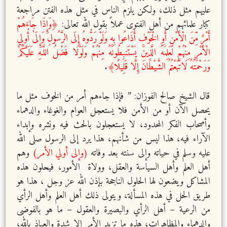
عليهم مثل ذلك، ولكن يلزم الناس في مثل هذه الفتن مراجعة
كبار علمائهم من أهل الفتوى عملاً بقول الله تعالى:
﴿وَإِذَا جَاءَهُمْ
أَمْرٌ مِّنَ الْأَمْنِ أَوِ الْخَوْفِ أَذَاعُوا بِهِ وَلَوْ رَدُّوهُ إِلَى الرَّسُولِ وَإِلَىٰ أُولِي
الْأَمْرِ مِنْهُمْ لَعَلِمَهُ الَّذِينَ يَسْتَنبِطُونَهُ مِنْهُمْ وَلَوْلَا فَضْلُ اللَّـهِ عَلَيْكُمْ
وَرَحْمَتُهُ لَاتَّبَعْتُمُ الشَّيْطَانَ إِلَّا قَلِيلًا﴾
.
قال الشيخ صالح الفوزان: ” فإذا جاءهم أمر من الخوف مثل ما
يحصل الآن أو من الأمن فلا يستعجل العوام والغوغاء والدهماء
وأصحاب الفكر المحدود، لا يستعجلون بالحث فيه ونشره وإبداء
الآراء فيه، هذا ليس من شأنهم، هذا يرد إلى الرسول صلى الله
عليه وسلم في حياته وإلى سنته بعد وفاته
(وإلى أولي الأمر)
وهم
أهل العلم وأهل السياسة والعقل، وولاة الأمور، فيحلون هذه
المشاكل ويضعون لها الحلول الناجحة بإذن الله عز وجل ، هذا هو
طريق الحل في هذه المسألة، ويتولى ذلك أهل العلم وأهل الرأي
من الرعية – أهل الرأي والبصيرة والعقول – ما هو بالفوضى
والدهماء والمظاهرات، هذه ما تزيد الأمر إلا شدة والعياذ بالله،