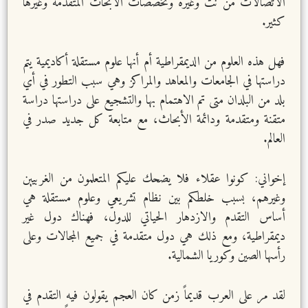
الاتصالات من نت وغيره وتخصصات الأبحاث المتقدمة وغيرها
كثير.
فهل هذه العلوم من الديمقراطية أم أنها علوم مستقلة أكاديمية يتم
دراستها في الجامعات والمعاهد والمراكز وهي سبب التطور في أي
بلد من البلدان متى تم الاهتمام بها والتشجيع على دراستها دراسة
متقنة ومتقدمة ودائمة الأبحاث، مع متابعة كل جديد صدر في
العالم.
إخواني: كونوا عقلاء فلا يضحك عليكم المتعلمون من الغربيين
وغيرهم، بسبب خلطكم بين نظام تشريعي وعلوم مستقلة هي
أساس التقدم والازدهار الحياتي للدول، فهناك دول غير
ديمقراطية، ومع ذلك هي دول متقدمة في جميع المجالات وعلى
رأسها الصين وكوريا الشمالية.
لقد مر على العرب قديماً زمن كان العجم يقولون فيه التقدم في