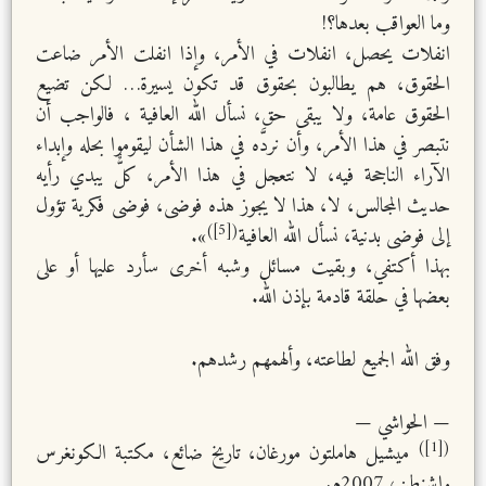
وما العواقب بعدها؟!
انفلات يحصل، انفلات في الأمر، وإذا انفلت الأمر ضاعت
الحقوق، هم يطالبون بحقوق قد تكون يسيرة… لكن تضيع
الحقوق عامة، ولا يبقى حق، نسأل الله العافية ، فالواجب أن
نتبصر في هذا الأمر، وأن نردَّه في هذا الشأن ليقوموا بحله وإبداء
الآراء الناجحة فيه، لا نتعجل في هذا الأمر، كلٌّ يبدي رأيه
حديث المجالس، لا، هذا لا يجوز هذه فوضى، فوضى فكرية تؤول
([5])
إلى فوضى بدنية، نسأل الله العافية
».
بهذا أكتفي، وبقيت مسائل وشبه أخرى سأرد عليها أو على
بعضها في حلقة قادمة بإذن الله.
وفق الله الجميع لطاعته، وألهمهم رشدهم.
— الحواشي —
([1])
ميشيل هاملتون مورغان، تاريخ ضائع، مكتبة الكونغرس
واشنطن، 2007م.