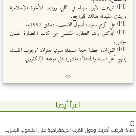
([2])
ترجمت لابن سيناء في كتابي روابط الأخوة الإسلامية
وبينت عقيدته هنالك فليراجع.
([3])
علي كريم سعيد، أصول الضعف، دمشق 1992م.
([4])
الدكتور رضا العطار، مقتبس من كتاب الحضارة لحسين
مؤنس.
([5])
الفوزان، خطبة جمعة مسجلة صوتيا بعنوان: "وجوب التمسك
بمنهج أهل السنة والجماعة"، منشورة على موقعه الإلكتروني
اقرأ أيضا
لماذا فرضت أمريكا ودول الغرب الديمقراطية على الشعوب الإسل...