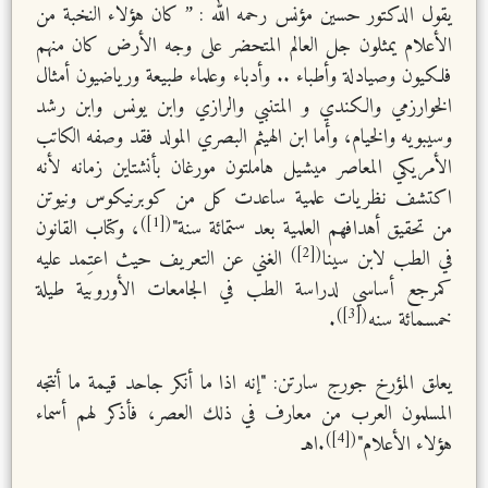
يقول الدكتور حسين مؤنس رحمه الله : ” كان هؤلاء النخبة من
الأعلام يمثلون جل العالم المتحضر على وجه الأرض كان منهم
فلكيون وصيادلة وأطباء .. وأدباء وعلماء طبيعة ورياضيون أمثال
الخوارزمي والكندي و المتنبي والرازي وابن يونس وابن رشد
وسيبويه والخيام، وأما ابن الهيثم البصري المولد فقد وصفه الكاتب
الأمريكي المعاصر ميشيل هاملتون مورغان بأنشتاين زمانه لأنه
اكتشف نظريات علمية ساعدت كل من كوبرنيكوس ونيوتن
([1])
من تحقيق أهدافهم العلمية بعد ستمائة سنة"
، وكتاب القانون
([2])
في الطب لابن سينا
الغني عن التعريف حيث اعتِمد عليه
كمرجع أساسي لدراسة الطب في الجامعات الأوروبية طيلة
([3])
خمسمائة سنه
.
يعلق المؤرخ جورج سارتن: "إنه اذا ما أنكر جاحد قيمة ما أنتجه
المسلمون العرب من معارف في ذلك العصر، فأذكر لهم أسماء
([4])
هؤلاء الأعلام"
.اهـ