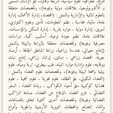
تاريخ. جغرافيا. علوم سياسية. شريعة وقانون. علم الإنسان المسمى
بـ الأنثروبولوجيا. علاقات دولية وغيرها)، وتخصصات متعلقة
بالعلوم المالية والإدارية وتشمل : (اقتصاد. إدارة الأعمال. إدارة
عامة. مالية. محاسبة . نظم المعلومات. تأمين وعلوم اكتواري.
تسويق. إدارة دولية . موارد بشرية . إدارة السكن والمؤسسات.
علاقات عامة. نظم جودة نوعية. أساليب كمية. دراسات
مصرفية وغيرها) وتخصصات متعلقة بالزراعة والبيئة وتشمل
(إنتاج حيواني. هندسة زراعية. زراعة المناطق الجافة . أرصاد
جوية. اقتصاد زراعي . بساتين. إرشاد زراعي. إنتاج نبات
ووقايته. علوم وإدارة موارد المياه. طب بيطري. تربة ومياه. علوم
بيئية وصحة البيئة وغيرها)، وتخصصات علوم الفضاء وتشمل :
(الفضاء الكوني. علم الفلك. علوم مجرية . علوم نجمية . علوم
فضائية كوكبية .علم أحياء الكواكب . ريادة الفضاء . السفر
الفضائي . غزو الفضاء .الدفاع عن الفضاء. صناعة المراكب
الفضائية وغيرها) وتخصصات أخرى كثيرة تتعلق بالصناعات
وإنشاء المصانع والمحطات النووية الأرضية والجوية وأنواع