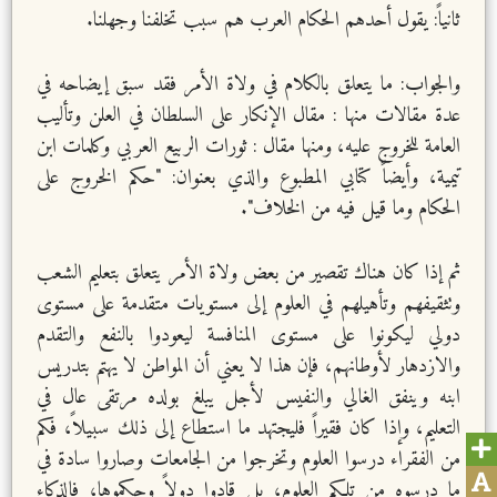
ثانياً: يقول أحدهم الحكام العرب هم سبب تخلفنا وجهلنا.
والجواب: ما يتعلق بالكلام في ولاة الأمر فقد سبق إيضاحه في
عدة مقالات منها : مقال الإنكار على السلطان في العلن وتأليب
العامة للخروج عليه، ومنها مقال : ثورات الربيع العربي وكلمات ابن
تيمية، وأيضاً كتابي المطبوع والذي بعنوان: "حكم الخروج على
الحكام وما قيل فيه من الخلاف".
ثم إذا كان هناك تقصير من بعض ولاة الأمر يتعلق بتعليم الشعب
وتثقيفهم وتأهيلهم في العلوم إلى مستويات متقدمة على مستوى
دولي ليكونوا على مستوى المنافسة ليعودوا بالنفع والتقدم
والازدهار لأوطانهم، فإن هذا لا يعني أن المواطن لا يهتم بتدريس
ابنه وينفق الغالي والنفيس لأجل يبلغ بولده مرتقى عال في
التعليم، وإذا كان فقيراً فليجتهد ما استطاع إلى ذلك سبيلاً، فكم
من الفقراء درسوا العلوم وتخرجوا من الجامعات وصاروا سادة في
ما درسوه من تلكم العلوم، بل قادوا دولاً وحكموها، فالذكاء