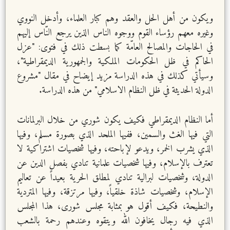
ويكون من أهل الحل والعقد وهم كبار العلماء، وأدخل النووي
وغيره معهم رؤساء القوم ووجوه الناس الذين يرجع النّاس إليهم
في الحاجات والمصالح العامّة كما بسطت ذلك في فتوى: "عزل
الحاكم في ظل الحكومات الملكية والجمهورية الديمقراطية"،
وسيأتي كذلك في هذه الدراسة مزيد إيضاح في مقال "مشروع
الدولة الحديثة في ظل النظام الاسلامي" من هذه الدراسة.
أما النظام الديمقراطي فكيف يكون شوري من خلال البرلمانات
التي فيها الغث والسمين، ففيها الملحد الذي بصورة مسلم، وفيها
الذي يشرب الخمر، ويدعو لإباحته، وفيها شخصيات اشتراكية لا
تعترف بالإسلام، وفيها شخصيات علمانية تنادي بفصل الدين عن
الدولة، وشخصيات لبرالية تنادي لمطلق الحرية بعيداً عن تعاليم
الإسلام، وشخصيات شاذة خلقياً، وفيها مرتزقة، وفيها المتردية
والنطيحة، فكيف أقول هو بمثابة مجلس شورى، هذا المجلس
الذي فيه رجال يخافون الله ويتقوه وعندهم رحمة بالشعب