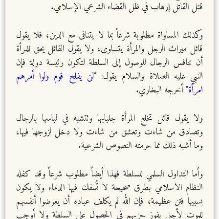
قتل القاتل إرهاب في ظل القضاء الشرعي الإسلامي.
وكذلك المساواة مطلوبة شرعاً بما لا يتنافى مع الدين، فلا يقول
قائل ميراث الرجل والمرأة يتساوى، ولا يقول القائل يحق للمرأة
أن تنافس الرجال للوصول إلى السلطة لتكون رئيسة دولة فإن
النبي عليه الصلاة والسلام يقول: "
لن يفلح قوم ولوا أمرهم
امرأة"
أخرجه البخاري.
ولا يقول قائل تخلع المرأة جلبابها وتتشبه في لباسها بالرجال
وتصادق من شاءت وتعشق من شاءت ولا دخل لزوجها فيها،
وما أشبه ذلك مما حرمته النصوص الشرعية.
وأما التداول السلمي للسلطة فهذا أيضاً مطلوب شرعاً وقد كفله
النظام الاسلامي بطرق صحيحة لا تُسفك فيها الدماء ولا يكون
بسببها فتن عظيمة، فإن الله لم يكلف عباده أن يعرضوا أنفسهم
للموت لأجل يفوز حزبهم في الحصول على السلطة ولا أوجب