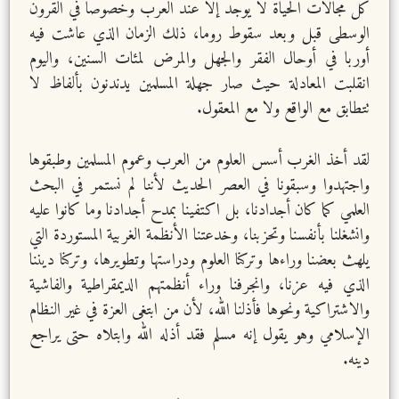
كل مجالات الحياة لا يوجد إلا عند العرب وخصوصاً في القرون
الوسطى قبل وبعد سقوط روما، ذلك الزمان الذي عاشت فيه
أوربا في أوحال الفقر والجهل والمرض لمئات السنين، واليوم
انقلبت المعادلة حيث صار جهلة المسلمين يدندنون بألفاظ لا
تتطابق مع الواقع ولا مع المعقول.
لقد أخذ الغرب أسس العلوم من العرب وعموم المسلمين وطبقوها
واجتهدوا وسبقونا في العصر الحديث لأننا لم نستمر في البحث
العلمي كما كان أجدادنا، بل اكتفينا بمدح أجدادنا وما كانوا عليه
وانشغلنا بأنفسنا وتحزبنا، وخدعتنا الأنظمة الغربية المستوردة التي
يلهث بعضنا وراءها وتركنا العلوم ودراستها وتطويرها، وتركنا ديننا
الذي فيه عزنا، وانجرفنا وراء أنظمتهم الديمقراطية والفاشية
والاشتراكية ونحوها فأذلنا الله، لأن من ابتغى العزة في غير النظام
الإسلامي وهو يقول إنه مسلم فقد أذله الله وابتلاه حتى يراجع
دينه.