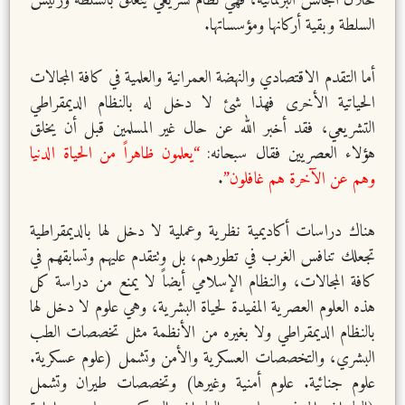
خلال المجالس البرلمانية، فهي نظام تشريعي يتعلق بالسلطة ورئيس
السلطة وبقية أركانها ومؤسساتها.
أما التقدم الاقتصادي والنهضة العمرانية والعلمية في كافة المجالات
الحياتية الأخرى فهذا شئ لا دخل له بالنظام الديمقراطي
التشريعي، فقد أخبر الله عن حال غير المسلمين قبل أن يخلق
هؤلاء العصريين فقال سبحانه:
“يعلمون ظاهراً من الحياة الدنيا
وهم عن الآخرة هم غافلون”
.
هناك دراسات أكاديمية نظرية وعملية لا دخل لها بالديمقراطية
تجعلك تنافس الغرب في تطورهم، بل وتتقدم عليهم وتسابقهم في
كافة المجالات، والنظام الإسلامي أيضاً لا يمنع من دراسة كل
هذه العلوم العصرية المفيدة لحياة البشرية، وهي علوم لا دخل لها
بالنظام الديمقراطي ولا بغيره من الأنظمة مثل تخصصات الطب
البشري، والتخصصات العسكرية والأمن وتشمل (علوم عسكرية.
علوم جنائية. علوم أمنية وغيرها) وتخصصات طيران وتشمل