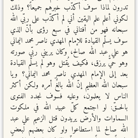
تدرون لماذا سوف أكذّب خبرهم جميعاً؟ وذلك
لكوني أعلم علم اليقين أني لم أكذّب على ربّي الله
سبحانه فهو من أفتاني في سبع رؤى بأنّ الذي
سوف يسلّم القيادة للإمام المهدي ناصر محمد اليماني
هو علي عبد الله صالح، وكان يريني ربّي صورته
وهو حيٌّ يرزق، فكيف يُقتل وهو لم يسلّم القيادة
بعد إلى الإمام المهدي ناصر محمد اليماني؟ ويا
سبحان الله العظيم إنّ الله بالغٌ أمره ولكن أكثر
الناس لا يعلمون، وعليه فسوف نجدد الفتوى
بالحــقّ: لو اجتمع كلّ عبيد الله في ملكوت
السماوات والأرض يريدون قتل الزعيم علي عبد
الله صالح لما استطاعوا ولو كان بعضهم لبعضٍ