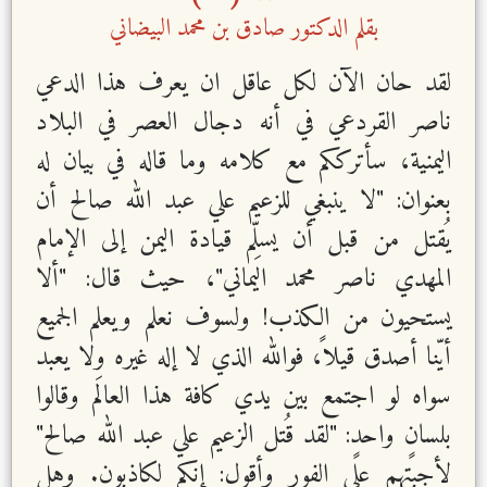
بقلم الدكتور صادق بن محمد البيضاني
لقد حان الآن لكل عاقل ان يعرف هذا الدعي
ناصر القردعي في أنه دجال العصر في البلاد
اليمنية، سأترككم مع كلامه وما قاله في بيان له
بعنوان: "لا ينبغي للزعيم علي عبد الله صالح أن
يُقتل من قبل أن يسلِّم قيادة اليمن إلى الإمام
المهدي ناصر محمد اليماني"، حيث قال: "ألا
يستحيون من الكذب! ولسوف نعلم ويعلم الجميع
أيّنا أصدق قيلاً، فوالله الذي لا إله غيره ولا يعبد
سواه لو اجتمع بين يدي كافة هذا العالَم وقالوا
بلسانٍ واحدٍ: "لقد قُتل الزعيم علي عبد الله صالح"
لأجبتهم على الفور وأقول: إنكم لكاذبون. وهل