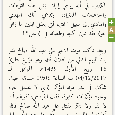
الكذب في أنه يُوحي إليك بمثل هذه الترهات
والخزعبلات المفتراه، وتدعي أنك المهدي
والهادي إلى سبيل الحق، فمتى يعقل الذين ما زالوا
حوله فقد تبين كذبه وطغيانه في الدجل؟!!
وبعد تأكيد موت الزعيم علي عبد الله صالح نشر
بياناً اليوم الثاني من اعلان قتله وهو مؤرخ بتاريخ
16 ربيع الأول 1439هـ الموافق لــ
04/12/2017 مـ، الساعة 09:05 مساءً، حيث
شكك في خبر موته المؤكد الذي لا يحتمل غيره
لوجود مؤكدات كثيرة، فقال القردعي: "فبرغم أننا
لا نقر ولا ننكر مقتل علي عبد الله صالح فالله