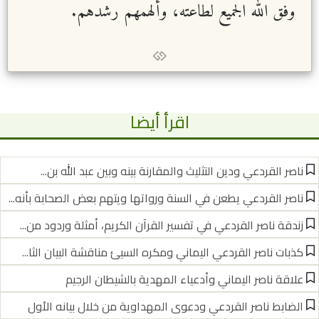
وفق الله الجميع لطاعته، وألهمهم رشدهم.
اقرأ أيضا
ناصر القردعي ودين التثليث والمقارنة بينه وبين عبد الله بن...
ناصر القردعي يطعن في السنة ورواتها ويتهم بعض الصحابة بأنه...
زندقة ناصر القردعي في تفسير القرآن الكريم، أمثلة وردود من...
كذبات ناصر القردعي اليماني ومكره السيئ مناقشة البيان الثا...
علاقة ناصر اليماني وأدعياء المهدية بالشيطان الرجيم
الضابط ناصر القردعي ودعوى المهداوية من خلال بيانه الأول