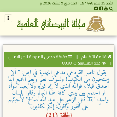
الأحد 25 صفر 1448 هـ || الموافق 9 غشت 2026 م
قائمة الأقسام
||
حقيقة مدعي المهدية ناصر اليماني
||
عدد المشاهدات: 8338
يقول ناصر القردعي مدعي المهدية في اليمن: " ألا
يستحيون من الكذب! ولسوف نعلم ويعلم الجميع أيّنا
أصدق قيلاً، فوالله الذي لا إله غيره ولا يعبد سواه
لو اجتمع بين يدي كافة هذا العالَم وقالوا بلسانٍ
واحدٍ: "لقد قُتل الزعيم علي عبد الله صالح" لأجبتهم
على الفور وأقول: إنكم لكاذبون"
الحلقة (21)