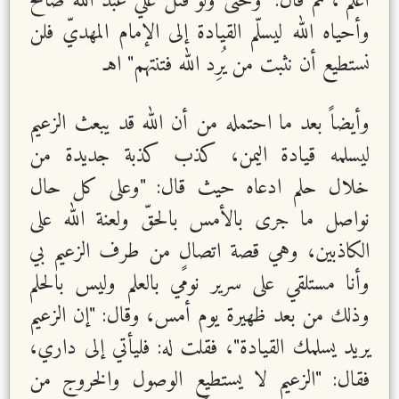
أعلم"، ثم قال: "وحتى ولو قُتل علي عبد الله صالح
وأحياه الله ليسلّم القيادة إلى الإمام المهديّ فلن
نستطيع أن نثبت من يُرِد الله فتنتهم" اهـ
وأيضاً بعد ما احتمله من أن الله قد يبعث الزعيم
ليسلمه قيادة اليمن، كذب كذبة جديدة من
خلال حلم ادعاه حيث قال: "وعلى كل حال
نواصل ما جرى بالأمس بالحقّ ولعنة الله على
الكاذبين، وهي قصة اتصالٍ من طرف الزعيم بي
وأنا مستلقي على سرير نومي بالعلم وليس بالحلم
وذلك من بعد ظهيرة يوم أمس، وقال: "إن الزعيم
يريد يسلمك القيادة"، فقلت له: فليأتي إلى داري،
فقال: "الزعيم لا يستطيع الوصول والخروج من