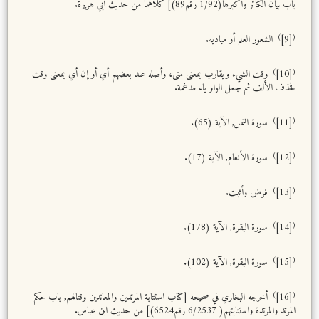
باب بيان الكبائر وأكبرها(1/92 رقم89)] كلاهما من حديث أبي هريرة.
)
(
[9]
الشعور العلم أو مباديه.
)
(
[10]
وقت الشيء ويقارب بمعنى متى، وأصله عند بعضهم أي أو إن أي بمعنى وقت
فحذف الألف ثم جعل الواو ياء مدغمة.
)
(
[11]
سورة النمل, الآية (65).
)
(
[12]
سورة الأنعام, الآية (17).
)
(
[13]
فرض وأثبت.
)
(
[14]
سورة البقرة, الآية (178).
)
(
[15]
سورة البقرة, الآية (102).
)
(
[16]
أخرجه البخاري في صحيحه [كتاب استتابة المرتدين والمعاندين وقتالهم, باب حكم
المرتد والمرتدة واستتابتهم( 6/2537 رقم6524)] من حديث ابن عباس.