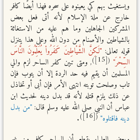
ويستغيث بهم كي يعينوه على سحره فهذا أيضًا كافر
خارج عن ملة الإسلام لأنه أتى فعل بعض
المشركين الجاهلين وما هم عليه من الاستغاثة
بالشياطين والأصنام من دون الله وعلى هذا يتنزل
قوله تعالى:
"لَـكِنَّ الشَّيْاطِينَ كَفَرُواْ يُعَلِّمُونَ النَّاسَ
[15]
)
(
السِّحْرَ"
, ومتى تبين كفر الساحر لزم والي
المسلمين أن يقيم فيه حد الردة إلا أن يتوب فإن
تاب وصلحت توبته انتهى الأمر فإن أبى أو تخاذل
عن ذلك يلزم قتله لأنه قد بدل دينه لحديث ابن
عباس أن النبي صلى الله عليه وسلم قال:
"من بدل
[16]
)
(
دينه فاقتلوه"
.
وبعض العلماء يقطع أن الساحر كافر من غير