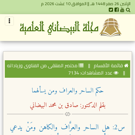
الإثنين 26 صفر 1448 هـ || الموافق 10 غشت 2026 م
قائمة الأقسام
||
مختصر المنتقى من الفتاوى وزياداته
||
عدد المشاهدات: 7134
حكم الساحر والعراف ومن يسألهما
بقلم الدكتور: صادق بن محمد البيضاني
س2: هل الساحر والعرَّاف والكاهن ومَنْ يدعي