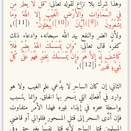
وهذا شرك بلا نزاع لقوله تعالى:
"قُل لا يَعْلَمُ مَن
فِي السَّمَاوَاتِ وَالأَرْضِ الْغَيْبَ إِلا اللَّهُ وَمَا
[11]
[10]
[9]
)
(
)
(
)
(
يَشْعُرُونَ
أَيَّانَ
يُبْعَثُونَ"
،
ولأن الضر والنفع بيد الله سبحانه، وادعاء ذلك
كفرٌ، قال تعالى:
"وَإِن يَمْسَسْكَ اللّهُ بِضُرٍّ فَلاَ
كَاشِفَ لَهُ إِلاَّ هُوَ وَإِن يَمْسَسْكَ بِخَيْرٍ فَهُوَ عَلَى كُلِّ
[12]
)
(
شَيْءٍ قَدُيرٌ"
.
الثاني: إن كان الساحر لا يدَّعي علم الغيب ولا هو
وارد في أفعاله التي يَسحر بها الخلق, وإنما يتسبب
بواسطة سحره في إيذاء غيره فهذا الأمر متفاوت
فإن أدَّى السحر إلى قتل المسحور فللوالي أو قاضي
المسلمين قتل الساحر لأنه قتل نفسًا بغير حق وفي