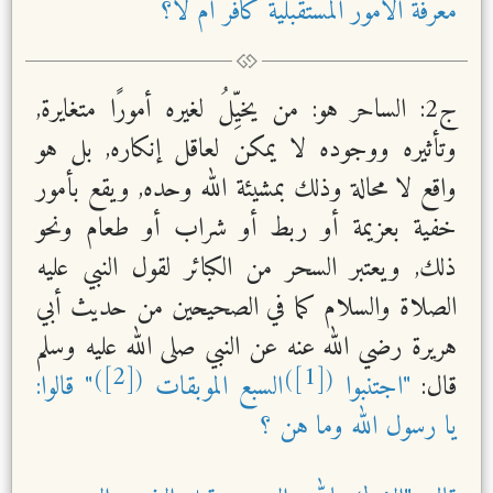
معرفة الأمور المستقبلية كافر أم لا؟
ج2: الساحر هو: من يخيِّلُ لغيره أمورًا متغايرة,
وتأثيره ووجوده لا يمكن لعاقل إنكاره, بل هو
واقع لا محالة وذلك بمشيئة الله وحده, ويقع بأمور
خفية بعزيمة أو ربط أو شراب أو طعام ونحو
ذلك, ويعتبر السحر من الكبائر لقول النبي عليه
الصلاة والسلام كما في الصحيحين من حديث أبي
هريرة رضي الله عنه عن النبي صلى الله عليه وسلم
[2]
[1]
)
(
)
(
قال:
"اجتنبوا
السبع الموبقات
" قالوا:
يا رسول الله وما هن ؟