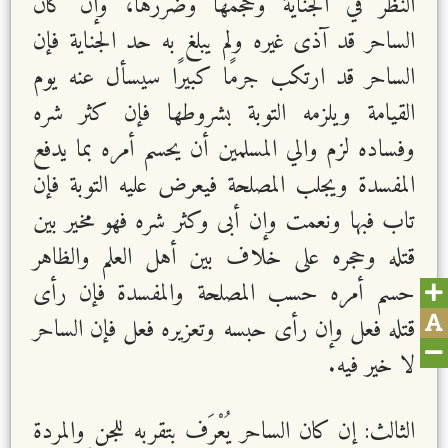
النظر في الجناية وحجمها وضررها، وإن كان
الساحر قد آذى غيره ولم يبلغ به حد الجناية فإن
الساحر قد ارتكب جرمًا كبيرًا سيسأل عنه يوم
القيامة ويلزمه التوبة بشروطها فإن كثر شره
وفساده لزم والي المسلمين أن يحسم أمره بما يدفع
المفسدة ويجلب المصلحة فيعرض عليه التوبة فإن
تاب فبها ونعمت وإن أبى وكثر شره فهو مخير بين
قتله وحجره على خلاف بين أهل العلم والظاهر
حسم أمره حسب المصلحة والمفسدة فإن رأى
قتله فعل وإن رأى حبسه وتعزيره فعل فإن الساحر
لا خير فيه.
الثالث: إن كان الساحر يُعْرَف بتقربه للجن والمردة