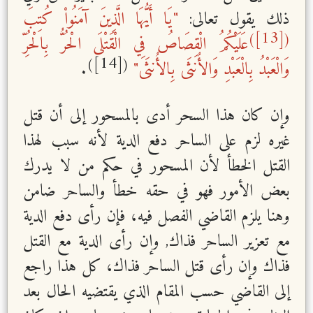
ذلك يقول تعالى:
"يَا أَيُّهَا الَّذِينَ آمَنُواْ كُتِبَ
[13]
)
(
عَلَيْكُمُ الْقِصَاصُ فِي الْقَتْلَى الْحُرُّ بِالْحُرِّ
[14]
)
(
وَالْعَبْدُ بِالْعَبْدِ وَالأُنثَى بِالأُنثَى"
.
وإن كان هذا السحر أدى بالمسحور إلى أن قتل
غيره لزم على الساحر دفع الدية لأنه سبب لهذا
القتل الخطأ لأن المسحور في حكم من لا يدرك
بعض الأمور فهو في حقه خطأ والساحر ضامن
وهنا يلزم القاضي الفصل فيه، فإن رأى دفع الدية
مع تعزير الساحر فذاك, وإن رأى الدية مع القتل
فذاك وإن رأى قتل الساحر فذاك، كل هذا راجع
إلى القاضي حسب المقام الذي يقتضيه الحال بعد