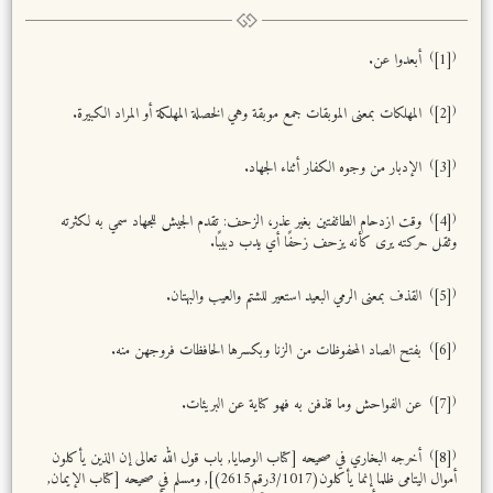
)
(
[1]
أبعدوا عن.
)
(
[2]
المهلكات بمعنى الموبقات جمع موبقة وهي الخصلة المهلكة أو المراد الكبيرة.
)
(
[3]
الإدبار من وجوه الكفار أثناء الجهاد.
)
(
[4]
وقت ازدحام الطائفتين بغير عذر، الزحف: تقدم الجيش للجهاد سمي به لكثرته
وثقل حركته يرى كأنه يزحف زحفًا أي يدب دبيبًا.
)
(
[5]
القذف بمعنى الرمي البعيد استعير للشتم والعيب والبهتان.
)
(
[6]
بفتح الصاد المحفوظات من الزنا وبكسرها الحافظات فروجهن منه.
)
(
[7]
عن الفواحش وما قذفن به فهو كناية عن البريئات.
)
(
[8]
أخرجه البخاري في صحيحه [كتاب الوصايا, باب قول الله تعالى إن الذين يأكلون
أموال اليتامى ظلما إنما يأكلون(3/1017رقم2615)], ومسلم في صحيحه [كتاب الإيمان,