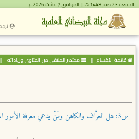
الجمعة 23 صفر 1448 هـ || الموافق 7 غشت 2026 م
ترجمة
قائمة الأقسام
||
مختصر المنتقى من الفتاوى وزياداته
||
س3: هل العرَّاف والكاهن ومَنْ يدعي معرفة الأمور المستقبلية كافر؟