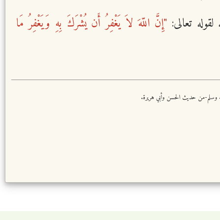
لقوله تعالى:
"إِنَّ اللّهَ لاَ يَغْفِرُ أَن يُشْرَكَ بِهِ وَيَغْفِرُ مَا