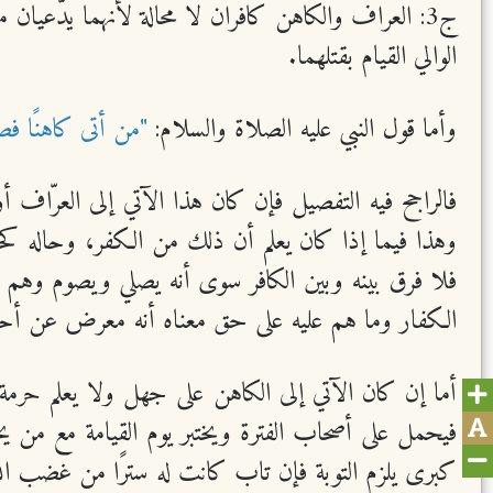
ج3: العراف والكاهن كافران لا محالة لأنهما يدَّعي
الوالي القيام بقتلهما.
وأما قول النبي عليه الصلاة والسلام:
"من أتى كاهنًا فص
فالراجح فيه التفصيل فإن كان هذا الآتي إلى العرّاف 
وهذا فيما إذا كان يعلم أن ذلك من الكفر، وحاله كحال
فلا فرق بينه وبين الكافر سوى أنه يصلي ويصوم وهم لا
الكفار وما هم عليه على حق معناه أنه معرض عن أحكا
أما إن كان الآتي إلى الكاهن على جهل ولا يعلم حرمة ا
فيحمل على أصحاب الفترة ويختبر يوم القيامة مع من ي
كبرى يلزم التوبة فإن تاب كانت له سترًا من غضب الل