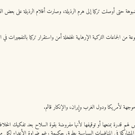
مشبوهة حتى أوصلت تركيا إلى هرم الرذيلة، وصارت أفلام الرذيلة على بعض ال
عة من الجماعات التركية الإرهابية لخلخلة أمن واستقرار تركيا بالتفجيرات في ا
موجهة لأمريكا ودول الغرب وإيران، والإنكار قائم.
 “لوزان” عام 1923م بعظم المؤامرة، وليس لهم قدرة بمنعها أو توقيفها لأنها مفروضة بقوة السلاح ب
مشاركة في المنافسات السياسية بطرق حكيمة رغم ضراوة الأعداء لكل مسلم 