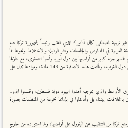
ير نزيهة لمصطفى كمال أتاتورك الذي انتخب رئيساً لجمهورية تركيا عام
للغة العربية في المدارس والجامعات ونشر الرذيلة والاختلاط ونحوها مما
 تقسيم جزء كبير من أراضيها بين دول أوربا وأسيا الصغرى، مع تنازلها
عن أملاكها في ثلاث قارات في العالم، بموجب توقيع اتفاقية ” لوزان” بسويسرا عام 1923 بين تركيا والدول المنتصرة ممثلة ببريطانيا وفرنسا وغيرها من دول الغرب، وتألفت هذه الاتفاقية من 143 مادة، وموادها تدل على
الشرق الأوسط والذي بموجبه أهدوا اليهود دولة فلسطين، وقسموا الدول
بالخلافات بيننا، بل وأدخلوا في بلداننا مجموعة من المنظمات بصورة
منع تركيا من التنقيب عن البترول على أراضيها، ولها استيراده من خارج