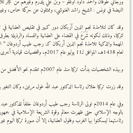
ورجائي طوقان وأحمد داود اوغلو – وبن علي يلدرم وغيرهم من كبار تل
النهضة في تونس : الشيخ راشد الغنوشي، وممثلون عن حركة حماس، وغير
لتركيا، وذلك لكونه شَرَعَ في القضاء على العلمانية والفساد والرذيلة
لعام 1438هـ، الموافق لـ11 يوليو عام 2017م، وشخصيات قيادية أخرى في الجيش والهيئات والوزارات.
وبهذه الشخصيات بدأت تركيا منذ عام 2007م تتقدم نحو الأفضل من الناحية الدينية، وبدأ أثر التحسن الديني على مستوى قوانين وأنظمة ووزارات وهيئات ومرافق الدولة التركية.
وقد زرت تركيا خلال رئاسة الدكتور عبد الله غول مرتين، وكان التغير ب
وفي عام 2014م تولى الرئاسة رجب طيب أردوغان خلفاً للدك
بالوجه الإسلامي حتى ظهرت معالم وقوة الشريعة الإسلامية في جمهور
رئاستهما ليسكتوا بها الغرب وفلول العلمانية، إلا أن صورة تركيا اليوم غير صو