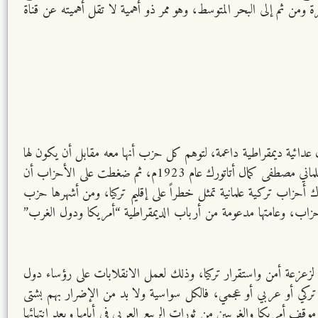
رة ومن ثم إلى البحر المتوسط، وهو ممر ذو أهمية لا تقل أهميته عن قناة
 عدائية ديمقراطية داعمة، لتوهم كل حزب أنها معه مقابل أن يكون لها
عميلاً، ودعمت بقوة حزب الشعب الجمهوري إثر اتفاقية لوزان، وساعدت على تزوير نجاح أول رئيس منتخب لا يحبه الأتراك ولا يرغبون به وهو العلماني مصطفى كمال أتاتورك عام 1923م، ثم ضغطت على الأحزاب أن
ك أحزاب تركية علمانية تمثل خطراً على إقليم تركيا، ومن أشهرها حزب
زاب، وعامتها مدعومة من أرباب الديمقراطية “أمريكا ودول الغرب”
ة لزعزعة أمن واستقرار تركيا، وذلك لعمل الانقلابات على رؤساء دول
ين تركي أو عربي أو عجمي، فالكل سواسية ولا بد من الإضرار بهم بشتى
وقف أمريكا والغربيين من ثورات الربيع العربي في أيامها وبعد انتهائها