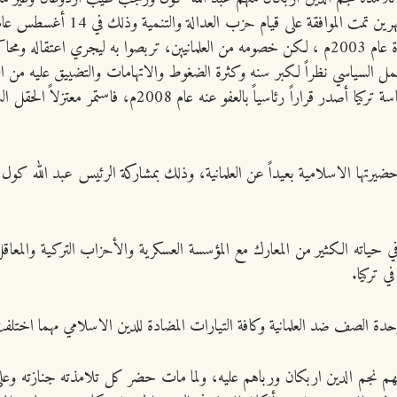
المنشقين، بل سعى لتأسيس حزب موازٍ له، حيث أسس حزب السعادة عام 2003م ، لكن خصومه من العلما
يبلغ من العمر وقتها 77 عاما، فبدأ يعتزل العمل السياسي نظراً لكبر سنه وكثرة الضغوط والاتهام
لى حضيرتها الاسلامية بعيداً عن العلمانية، وذلك بمشاركة الرئيس عبد الله
 حياته الكثير من المعارك مع المؤسسة العسكرية والأحزاب التركية والمعاقل
ي تركيا.
ة الصف ضد العلمانية وكافة التيارات المضادة للدين الاسلامي مهما اختلف
م نجم الدين اربكان ورباهم عليه، ولما مات حضر كل تلامذته جنازته و