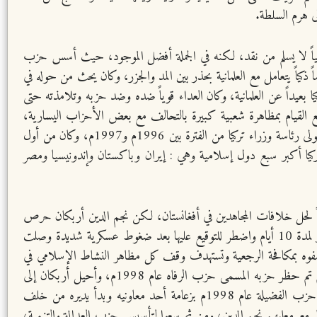
ى هرم السلطة.
سياً لا يسلم من نقد، لكنه في الجملة أفضل الموجود، حيث أسس حزب
كيماً ذكياً يتعامل مع العلمانية بحذر بين المد والجزر، وكان يحث من حوله في
يا بعيداً عن العلمانية، وكان العداء قوياً ضده وضد حزبه وتلامذته حتى
لاقاتها مع إسرائيل مع القيام بمظاهرة شعبية كبيرة بالتحالف مع بعض الأحزاب اليسارية،
وعلى إثر ذلك تم اعتقاله، وبعد خروجه من السجن أسس حزب الرفاه عام 1983م، وقد خاض حزبه انتخابات انتهت بفوزه بأغلبية الأصوات، فتولى رئاسة وزراء تركيا من الفترة بين 1996م و1997م، وكان من أول
ب تركيا أكبر سبع دول إسلامية وهي : إيران وباكستان وإندونيسيا ومصر
اً لحل خلافات المجاهدين في أفغانستان، لكن نجم الدين أربكان حرص
رغم ذلك على عدم استفزاز الجيش، وحاول تكريس انطباع بأنه لا يريد المساس بالنظام العلماني، فوقع على الاتفاقيات المتعلقة بإسرائيل بعد تأخير لمدة 10 أيام واضطر للتوقيع عليها بعد ضغوط عسكرية شديدة وصلت
فوه بمكافحة الرجعية وتستهدف وقف كل مظاهر النشاط الإسلامي في
البلاد سياسياً كان أم تعليمياً أم متعلقا بالعبادات، فكان أن اضطر أربكان إلى الاستقالة من منصبه لمنع تطور الأحداث إلى انقلاب عسكري، ثم تم حظر حزبه المسمى حزب الرفاه عام 1998م، وأحيل أربكان إلى
القضاء بتهم مختلفة منها انتهاك مواثيق علمانية الدولة، ومنع من مزاولة النشاط السياسي لمدة خمس سنوات، فلجأ إلى تأسيس حزب جديد باسم حزب الفضيلة عام 1998م بزعامة أحد معاونيه وبدأ يديره من خلف
ع معلمهم نجم الدين، ومن ثم سعوا لتأسيس حزب العدالة والتنمية،