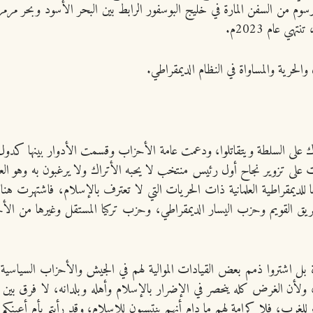
ل الرسوم من السفن المارة في خليج البوسفور الرابط بين البحر الأسود وبحر مرم
ي عام 2023م.
الحرية والمساواة في النظام الديمقراطي.
تراك على السلطة ويتقاتلوا، ودعمت عامة الأحزاب وقسمت الأدوار بينها كدول
 للديمقراطية العلمانية ذات الحريات التي لا تعترف بالإسلام، فاشتهرت هنا
 القويم وحزب اليسار الديمقراطي، وحزب تركيا المستقل وغيرها من الأح
غرة بل اشتروا ذمم بعض القيادات الموالية لهم في الجيش والأحزاب السياسي
ا ذمة، ولأن الغرض كله ينحصر في الإضرار بالإسلام وأهله وبلدانه، لا فرق ب
 للغرب، فلا كرامة لهم ما دام أنهم ينتسبون للإسلام، وقد رأيتم بأم أعينكم م