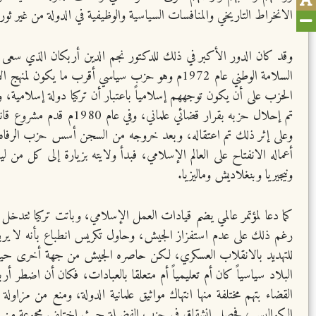
الانخراط التاريخي والمنافسات السياسية والوظيفية في الدولة من غير ث
وقد كان الدور الأكبر في ذلك للدكتور نجم الدين أربكان الذي سعى 
السلامة الوطني عام 1972م وهو حزب سياسي أقرب ما
الحزب على أن يكون توجههم إسلامياً باعتبار أن تركيا دولة إسلامية، وكا
تم إحلال حزبه بقرار ق
أعماله الانفتاح على العالم الإسلامي، فبدأ ولايته بزيارة إلى كل من 
ونيجيريا وبنغلاديش وماليزيا.
كما دعا لمؤتمر عالمي يضم قيادات العمل الإسلامي، وباتت تركيا تتد
للتهديد بالانقلاب العسكري، لكن حاصره الجيش من جهة أخرى حيث ق
الكواليس، فحصل انشقاق في حزب الفضيلة حيث اختلف مجموعة من تلام