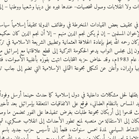
ورات ولا انقلابات وصول شخصيات- عندها غيره على دينها وشعبها ووطنها – إل
في تثقيف بعض القيادات المنخرطة في وظائف الدولة تثقيفاً إسلامياً سيا
 يكون لمنهج الإخوان المسلمين – إن لم يكن نجم الدين منهم – إلا أن نجم الدين كان ح
ن رحمه الله يحلم بإعادة الخلافة العثمانية وتطبيق الشريعة الاسلامية في ترك
ضائي علماني، وفي عام 1980م قدم مشروع قانون إلى مجلس النواب يدعو الحكومة التركية إلى قطع ع
ليبيا وإيران، وأعلن عن تشكيل مجموعة الثماني الإسلامية التي تضم إلى جان
خل بثقلها لحل مشكلات داخلية في دول إسلامية كما حدث حينما أرسل وفود
دموا إلى أربكان مجموعة طلبات بغرض تنفيذها على الفور تتضمن ما وص
ذة نجم الدين أربكان منهم عبد الله كول ورجب طيب أردوغان وغيرهما م