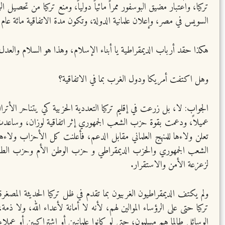
تركيا، واعتبار مضيق البوسفور ممراً مائياً دولياً، ومنع تركيا من تحصي
السويس في مصر، وإعلان علمانية الدولة، وتكون مدة الاتفاقية مائة عام، تنته
هكذا حقد أرباب الديمقراطية يا أبناء الإسلام، وهذا هو السلام والعدل و
وهل اكتفت أمريكا ودول الغرب بما في الاتفاقية؟
الجواب: لا، بل زرعت في إقليم تركيا التعددية الحزبية كي يتناحر الأ
تعلن ولاءها للمنهج العلماني مقابل الدعم، فأعلنت كل الأحزاب ولاءها
الشعب الجمهوري والحزب الديمقراطي و حزب الوطن الأم وحزب الطريق
لزعزعة الأمن والاستقرار.
ولم يكتف الديمقراطيون الغربيون بما تقدم في ظل تركيا الحديثة المص
تركيا حتى على الرؤساء الموالين لهم، لأنه لا أمانة لأعداء الله، ول
الوسائل طالما هم مسلمون، حتى لو كانوا علمانيين أو اشتراكيين أو عملاء