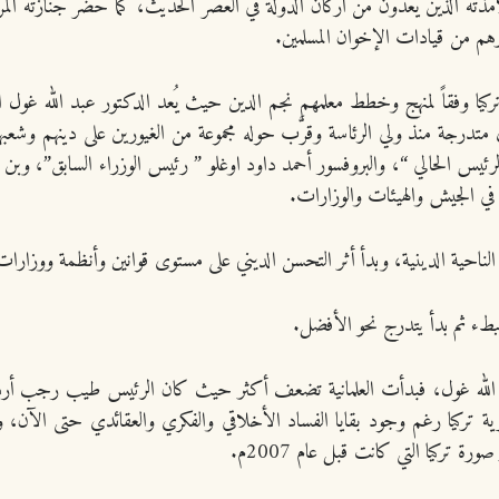
امذته الذين يعدون من أركان الدولة في العصر الحديث، كما حضر جنازته ال
هم من قيادات الإخوان المسلمين.
 بطرق متدرجة منذ ولي الرئاسة وقرَّب حوله مجموعة من الغيورين على دينهم وش
بطء ثم بدأ يتدرج نحو الأفضل.
تور عبد الله غول، فبدأت العلمانية تضعف أكثر حيث كان الرئيس طيب رجب أردوغ
ية تركيا رغم وجود بقايا الفساد الأخلاقي والفكري والعقائدي حتى الآن
رة تركيا التي كانت قبل عام 2007م.