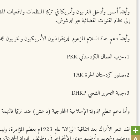
وأيضاً أسس وأدخل الغربيون وأمريكا في تركيا المنظمات والجمعيات ال
إلى نظام القنوات الفضائية عبر الدشوش.
وأيضاً دعم حماة السلام المزعوم الديمقراطيون الأمريكيون والغربيون مجمو
1.حزب العمال الكردستاني PKK
2.صقور كردستان الحرة TAK
3.جبهة التحرير الشعبي DHKP
وأما دعم تنظيم الدولة الإسلامية الخارجية (داعش) ضد تركيا فالتهمة 
لقد شعر الأتراك بعد اتفاقية
ووطنهم وشعبهم وأرضهم سوى الانخراط في وظائف الدولة الحديثة، وال