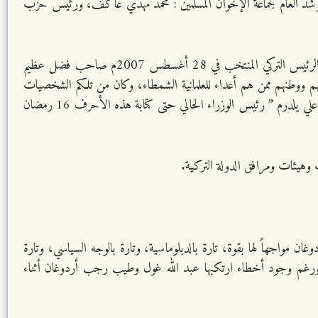
مرشد العام لجماعة الإخوان المسلمين : محمد مهدي عاكف، ورئيس حزب
وقد كان لتلامذة نجم الدين آربكان دور كبير في تقليص العلمانية في تركيا وفقاً لمنهج وخطط معلمهم نجم الدين حيث يُعد الدكتور عبد الله غول الرئيس التركي المنتخب في 28 أغسطس 2007م صاحب فضل عظيم
عبهم ووطنهم ممن هم أعداء للعلمانية الشمطاء، وكان من تلكم الشخصيات
المهمة والذكية تلامذة نجم الدين أربكان كـ: رجب طيب أردوغان ” الرئيس الحالي “، والبروفسور أحمد داود اوغلو ” رئيس الوزراء السابق”، وبن علي يلدرم ” رئيس الوزراء الحالي حتى كتابة هذه الأحرف 16 رمضان
ان مواجهاً لها بقوة، تارة بالدبلوماسية، وتارة بالوجه السياسي، وتارة
، ورغم وجود أخطاء ارتكبها عبد الله غول وطيب رجب أردوغان أثناء