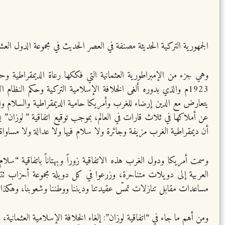
الجمهورية التركية الحديثة مصنفة في العصر الحديث في مجموعة الدول العشر
وهي جزء من الإمبراطورية العثمانية التي فككها رعاة الديمقراطية وحول
1923م والذي بدوره ألغى الخلافة الإسلامية التركية وحكم النظام 
يتعارض مع الدين إرضاء للغرب وأمريكا حامية الديمقراطية والسلام والم
أن ديمقراطية الغرب مزيفة وجائرة ولا سلام فيها ولا عدالة ولا مساواة
وسمت أمريكا ودول الغرب هذه الاتفاقية زوراً وبهتاناً باتفاقية “سلا
العربية إلى دويلات متناحرة، وزرعوا في كل دويلة مجموعة أحزاب تتنا
مساعدات مقابل تنازلات تمسّ عقيدتنا وديننا ووطننا وشعوبنا، وهكذا 
ومن أهم ما جاء في “اتفاقية لوزان”: إلغاء الخلافة الإسلامية العثماني