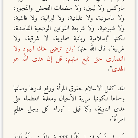
ماركس ولا لينين، ولا منظمات الفحش والفجور،
ولا ماسونية، ولا علمانية، ولا لبرالية، ولا فاشية،
ولا شيوعية، ولا شريعة القوانين الوضعية الفاسدة،
لكنها "إسلامية ربانية سماوية، لا شرقية، ولا
غربية"، قال الله عنها:
"ولن ترضى عنك اليهود ولا
النصارى حتى تتبع ملتهم، قل إن هدى الله هو
الهدى
".
لقد كفل الاسلام حقوق المرأة ورفع قدرها وصانها
وحماها لكونها مربية الأجيال ومعلمة العظماء على
مدى التاريخ، وكما قيل : "وراء كل رجل عظيم
امرأة".