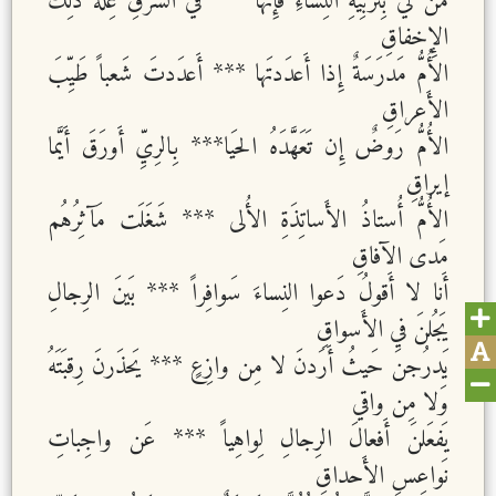
مَن لي بِتَربِيَةِ النِساءِ فَإِنَّها *** في الشَرقِ عِلَّةُ ذَلِكَ
الإِخفاقِ
الأُمُّ مَدرَسَةٌ إِذا أَعدَدتَها *** أَعدَدتَ شَعباً طَيِّبَ
الأَعراقِ
الأُمُّ رَوضٌ إِن تَعَهَّدَهُ الحَيا*** بِالرِيِّ أَورَقَ أَيَّما
إيراقِ
الأُمُّ أُستاذُ الأَساتِذَةِ الأُلى *** شَغَلَت مَآثِرُهُم
مَدى الآفاقِ
أَنا لا أَقولُ دَعوا النِساءَ سَوافِراً *** بَينَ الرِجالِ
يَجُلنَ في الأَسواقِ
يَدرُجنَ حَيثُ أَرَدنَ لا مِن وازِعٍ *** يَحذَرنَ رِقبَتَهُ
وَلا مِن واقي
يَفعَلنَ أَفعالَ الرِجالِ لِواهِياً *** عَن واجِباتِ
نَواعِسِ الأَحداقِ