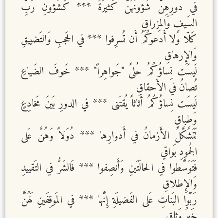
في دورِهِنَّ شُؤونُهُنَّ كَثيرَةٌ *** كَشُؤونِ رَبِّ
السَيفِ وَالمِزراقِ
كَلّا وَلا أَدعوكُمُ أَن تُسرِفوا *** في الحَجبِ وَالتَضييقِ
وَالإِرهاقِ
لَيسَت نِساؤُكُمُ حُلىً "جَواهِراً" *** خَوفَ الضَياعِ
تُصانُ في الأَحقاقِ
لَيسَت نِساؤُكُمُ أَثاثاً يُقتَنى *** في الدورِ بَينَ مَخادِعٍ
وَطِباقِ
تَتَشَكَّلُ الأَزمانُ في أَدوارِها *** دُوَلاً وَهُنَّ عَلى
الجُمودِ بَواقي
فَتَوَسَّطوا في الحالَتَينِ وَأَنصِفوا *** فَالشَرُّ في التَقييدِ
وَالإِطلاقِ
رَبّوا البَناتِ عَلى الفَضيلَةِ إِنَّها *** في المَوقِفَينِ لَهُنَّ
خَيرُ وَثاقِ