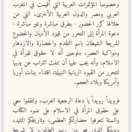
وخصوصاً المؤتمرات العربية التي أقيمت في المغرب
العربي ومصر والدول العربية الأخرى، التي من
خلالها كرر الحضور - بطرق مباشرة وغير مباشرة -
دعوة المرأة إلى التحرر من قيود الأديان والخضوع
لشريعة الشيطان باسم التقدم والحضارة والازدهار
ومواكبة العصر، ملوحين أنه لا حقوق للمرأة في
الاسلام، وأنه يجب عليها أن تنفث التراب عن يديها
لتتحرر من القيود الربانية النبيلة، اقتداء ببنات أوربا
وأمريكا وبلاد العجم.
فرويداً رويداً يا دعاة الرجعية العرب، ولتقفوا معي
على حقوق المرأة في الاسلام على ضوء الكتاب
والسنة لتعرفوا حضارتكم العظمى، وتاريخكم التليد،
ودينكم الذي هو دين رب العالمين، لا شريعة