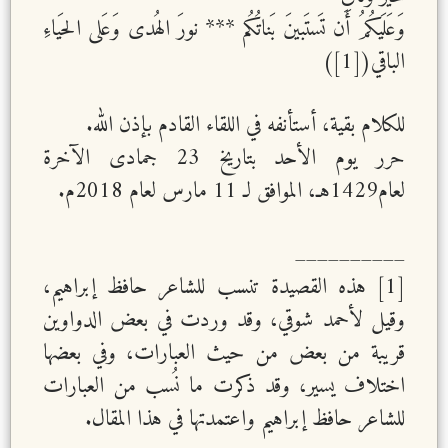
وَعَلَيكُمُ أَن تَستَبينَ بَناتُكُم *** نورَ الهُدى وَعَلى الحَياءِ
الباقي([1])
للكلام بقية، أستأنفه في اللقاء القادم بإذن الله.
حرر يوم الأحد بتاريخ 23 جمادى الآخرة
لعام1429هـ، الموافق لـ 11 مارس لعام 2018م.
__________
[1] هذه القصيدة تنسب للشاعر حافظ إبراهيم،
وقيل لأحمد شوقي، وقد وردت في بعض الدواوين
قريبة من بعض من حيث العبارات، وفي بعضها
اختلاف يسير، وقد ذكرت ما نُسب من العبارات
للشاعر حافظ إبراهيم واعتمدتها في هذا المقال.