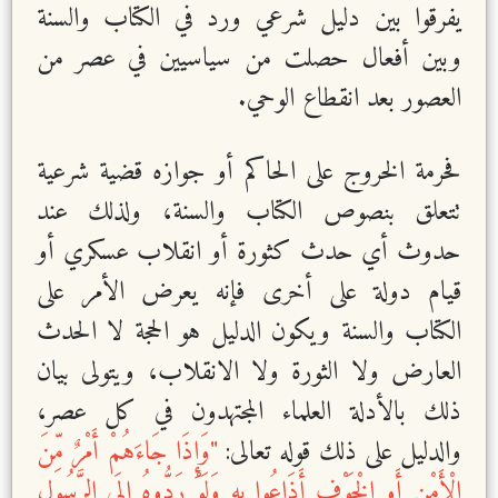
يفرقوا بين دليل شرعي ورد في الكتاب والسنة
وبين أفعال حصلت من سياسيين في عصر من
العصور بعد انقطاع الوحي.
فحرمة الخروج على الحاكم أو جوازه قضية شرعية
تتعلق بنصوص الكتاب والسنة، ولذلك عند
حدوث أي حدث كثورة أو انقلاب عسكري أو
قيام دولة على أخرى فإنه يعرض الأمر على
الكتاب والسنة ويكون الدليل هو الحجة لا الحدث
العارض ولا الثورة ولا الانقلاب، ويتولى بيان
ذلك بالأدلة العلماء المجتهدون في كل عصر،
والدليل على ذلك قوله تعالى:
"وَإِذَا جَاءَهُمْ أَمْرٌ مِّنَ
الْأَمْنِ أَوِ الْخَوْفِ أَذَاعُوا بِهِ وَلَوْ رَدُّوهُ إِلَى الرَّسُولِ