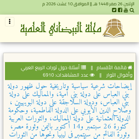
الإثنين 26 صفر 1448 هـ || الموافق 10 غشت 2026 م
قائمة الأقسام
||
أسئلة حول ثورات الربيع العربي
وأقوال الثوار
||
عدد المشاهدات: 6910
إيضاحات شرعية سياسية وتاريخية حول ظهور دولة
بني العباس على دولة بني أمية، والمماليك على دولة
بني العباس، ودولة السلاجقة على دولة البويهيين ،
وصلاح الدين الأيوبي على الدولة الفاطمية، وحكومة
الدولة العثمانية على دولة المماليك، والثورات العربية
كثورة 26 سبتمبر و14 أكتوبر باليمن وثورة مصر،
وثورة الفاتح من سبتمبر في ليبيا ونحوها من الثورات