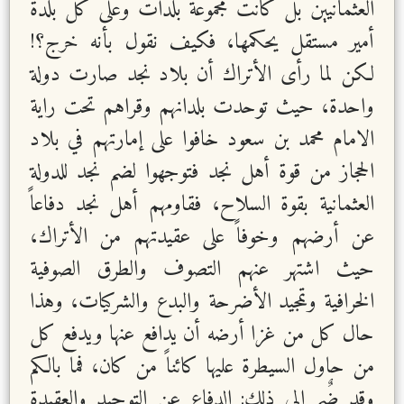
العثمانيين بل كانت مجموعة بلدات وعلى كل بلدة
أمير مستقل يحكمها، فكيف نقول بأنه خرج؟!
لكن لما رأى الأتراك أن بلاد نجد صارت دولة
واحدة، حيث توحدت بلدانهم وقراهم تحت راية
الامام محمد بن سعود خافوا على إمارتهم في بلاد
الحجاز من قوة أهل نجد فتوجهوا لضم نجد للدولة
العثمانية بقوة السلاح، فقاومهم أهل نجد دفاعاً
عن أرضهم وخوفاً على عقيدتهم من الأتراك،
حيث اشتهر عنهم التصوف والطرق الصوفية
الخرافية وتمجيد الأضرحة والبدع والشركيات، وهذا
حال كل من غزا أرضه أن يدافع عنها ويدفع كل
من حاول السيطرة عليها كائناً من كان، فما بالكم
وقد ضٌم إلى ذلك: الدفاع عن التوحيد والعقيدة