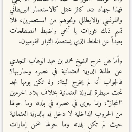
فهذا جهاد ضد كافر محتل كالاستعمار البريطاني
والفرنسي والايطالي ونحوهم من المستعمرين، فلا
تسم ذلك بثورات يا أخي واضبط المصطلحات
بعيداً عن الخلط الذي يستعمله الثوار القوميون.
وأما هل خرج الشيخ محمد بن عبد الوهاب النجدي
عن طاعة الدولة العثمانية في عصره وحاربها؟
فالجواب أنه لم يخرج البتة، ولم تكن يومها نجد
تحت سيطرة الدولة العثمانية بخلاف بلاد الحرمين
"الحجاز"، وما جرى في عصره في بلدته وما حولها
من الحروب الداخلية لا دخل له بالدولة العثمانية
حيث لم تكن بلدته وما حولها ضمن إمارات