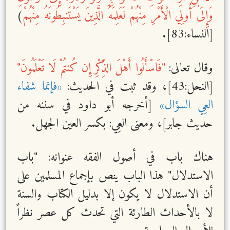
وَإِلَىٰ أُولِي الْأَمْرِ مِنْهُمْ لَعَلِمَهُ الَّذِينَ يَسْتَنبِطُونَهُ مِنْهُمْ
)
[النساء:83].
وقال تعالى:
"فَاسْأَلُوا أَهْلَ الذِّكْرِ إِن كُنتُمْ لَا تَعْلَمُونَ"
[النحل:43]، وقد ثبت في الحديث:
«فإنما شفاء
العِي السؤال»
[أخرجه أبو داود في سننه من
حديث جابر]، ومعنى العِي: بكسر العين الجهل.
هناك باب في أصول الفقه عنوانه: "باب
الاستدلال" هذا الباب ينص بإجماع المسلمين على
أن الاستدلال لا يكون إلا بدليل الكتاب والسنة
لا بالأحداث الطارئة التي تحدث كل عصر نظراً