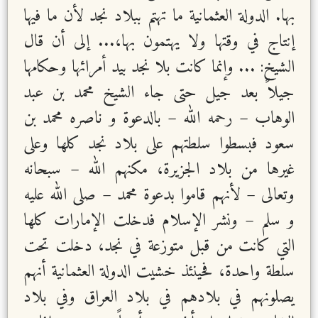
بها. الدولة العثمانية ما تهتم ببلاد نجد لأن ما فيها
إنتاج في وقتها ولا يهتمون بها،... إلى أن قال
الشيخ: ... وإنما كانت بلا نجد بيد أمرائها وحكامها
جيلاً بعد جيل حتى جاء الشيخ محمد بن عبد
الوهاب – رحمه الله – بالدعوة و ناصره محمد بن
سعود فبسطوا سلطتهم على بلاد نجد كلها وعلى
غيرها من بلاد الجزيرة، مكنهم الله – سبحانه
وتعالى – لأنهم قاموا بدعوة محمد – صلى الله عليه
و سلم – ونشر الإسلام فدخلت الإمارات كلها
التي كانت من قبل متوزعة في نجد، دخلت تحت
سلطة واحدة، فحينئذ خشيت الدولة العثمانية أنهم
يصلونهم في بلادهم في بلاد العراق وفي بلاد