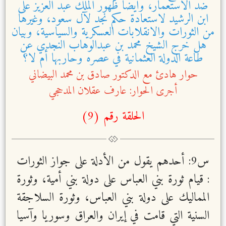
ضد الاستعمار، وأيضاً ظهور الملك عبد العزيز على
ابن الرشيد لاستعادة حكم نجد لآل سعود، وغيرها
من الثورات والانقلابات العسكرية والسياسية، وبيان
هل خرج الشيخ محمد بن عبدالوهاب النجدي عن
طاعة الدولة العثمانية في عصره وحاربها أم لا؟
حوار هادئ مع الدكتور صادق بن محمد البيضاني
أجرى الحوار: عارف عقلان المدحجي
الحلقة رقم (
9
)
س
9
: أحدهم يقول من الأدلة على جواز الثورات
: قيام ثورة بني العباس على دولة بني أمية، وثورة
المماليك على دولة بني العباس، وثورة السلاجقة
السنية التي قامت في إيران والعراق وسوريا وآسيا