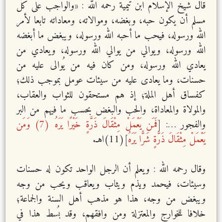
قال شيخ الإسلام ابن تيمية رحمه الله : «والواجب على كل
مسلم أن يكون حبه، وبغضه، وموالاته، ومعاداته تابعا لأمر
الله ورسوله، فيحب ما أحبه الله ورسوله، ويبغض ما أبغضه
الله ورسوله، ويوالي من يوالي الله ورسوله، ويعادي من
يعادي الله ورسوله، ومن كان فيه من يُوالى عليه من
حسنات، وما يعادى عليه من سيئات عومل بموجب ذلك؛
كفساق أهل الملة؛ إذ هم مستحقون للثواب والعقاب،
والمولاة والمعاداة، والحب والبغض بحسب ما فيهم من البر
والفجور …: [
فَمَن يَعْمَلْ مِثْقَالَ ذَرَّةٍ خَيْرًا يَرَهُ (7) وَمَن
يَعْمَلْ مِثْقَالَ ذَرَّةٍ شَرًّا يَرَهُ
](11)اهـ.
وقال رحمه الله : ويعلم أن الرجل الواحد تكون له حسنات
وسيئات، فيحمد ويذم ويثاب ويعاقب ويحب من وجه
ويبغض من وجه، هذا هو مذهب أهل السنة والجماعة؛
خلافا للخوارج والمعتزلة ومن وافقهم، وقد بُسط هذا في