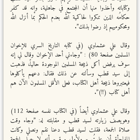
وكتاباته وأخذوا منها أن المجتمع في جاهلية، وإنه قد كفر
حكامُه الذين تنكروا لحاكمية الله بعدم الحكم بما أنزل الله
ومحكوميهم إذ رضوا بذلك”.
وقال علي عشماوي (في كتابه التاريخ السري للإخوان
المسلمين صفحة 80) : ”وجاءني أحد الإخوان وقال لي إنه
سوف يرفض أكل ذبيحة المسلمين الموجودة حالياً، فذهبت
إلى سيد قطب وسألته عن ذلك فقال: دعهم يأكلوها
فيعتبروها ذبيحة أهل الكتاب، فعلى الأقل المسلمون الآن هم
أهل كتاب (!!)”.
وقال علي عشماوي أيضاً (في الكتاب نفسه صفحة 112)
وهويصف زيارته لسيد قطب و مقابلته له: ”وجاء وقت
صلاة الجمعة، فقلت لسيد قطب دعنا نقم ونصلي وكانت
المفاجأة أن علمتُ - ولأول مرة - أنه لا يصلي الجمعة