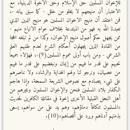
للإخوان المسلمين حق الإسلام وحق الأخوة الدينية، مع
الاعتبار: أن منهجهم لا يخلو من خلل - كما سبق بيانه -،
فمن اعتقد أن منهج الاخوان المسلمين هو منهج الدين الذي
تعبدنا الله به فهو من المبتدعة بخلاف عوام الاتباع منهم -
ممن يجهل حكم أصول منهج الإخوان، وكذا من لم تبلغه الحجة
من القادة الذين يجهلون أحكام الشرع لعدم طلبهم العلم
الشرعي - ومن باب أولى عموم المسلمين(9)-، فهؤلاء جميعا
نحبهم على قدر ما فيهم من إيمان ونبغضهم على قدر ما فيهم
من عصيان، ونرجو لنا ولهم الهداية والرشاد، ولا نناصرهم
على شيء يتصادم مع نصوص الشريعة السمحة، وإذا هاجم
الكفار بلاد المسلمين فنحن والإخوان المسلمون وغيرهم من
أهل النحل القبلية الأخرى إخوة في مقاتلة الكافرين لحديث
«المسلمون تتكافأ دماؤهم، وهم يد على من سواهم، يسعى
بذمتهم أدناهم ويرد على أقصاهم»(10).