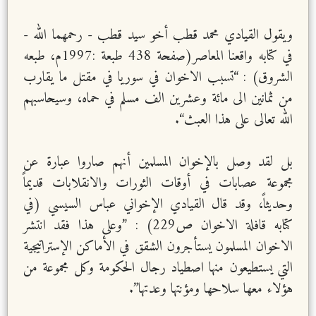
ويقول القيادي محمد قطب أخو سيد قطب - رحمهما الله -
في كتابه واقعنا المعاصر(صفحة 438 طبعة :1997م، طبعه
الشروق) : “تسبب الاخوان في سوريا في مقتل ما يقارب
من ثمانين الى مائة وعشرين الف مسلم في حماه، وسيحاسبهم
الله تعالى على هذا العبث“.
بل لقد وصل بالإخوان المسلمين أنهم صاروا عبارة عن
مجموعة عصابات في أوقات الثورات والانقلابات قديماً
وحديثاً، وقد قال القيادي الإخواني عباس السيسي (في
كتابه قافلة الاخوان ص229) : ”وعلى هذا فقد انتشر
الاخوان المسلمون يستأجرون الشقق في الأماكن الإستراتيجية
التي يستطيعون منها اصطياد رجال الحكومة وكل مجموعة من
هؤلاء معها سلاحها ومؤنتها وعدتها”.