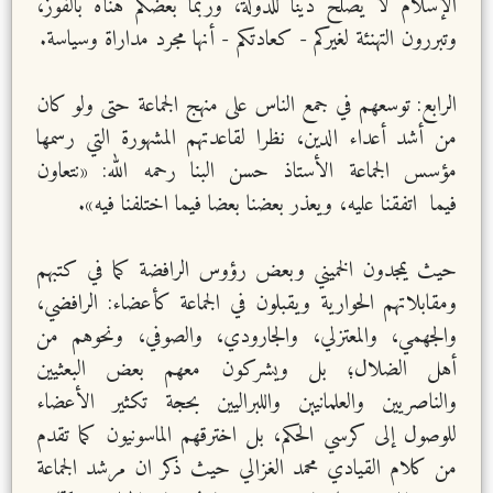
الإسلام لا يصلح ديناً للدولة، وربما بعضكم هنَّأه بالفوز،
وتبررون التهنئة لغيركم - كعادتكم - أنها مجرد مداراة وسياسة.
الرابع: توسعهم في جمع الناس على منهج الجماعة حتى ولو كان
من أشد أعداء الدين، نظرا لقاعدتهم المشهورة التي رسمها
مؤسس الجماعة الأستاذ حسن البنا رحمه الله: «نتعاون
فيما اتفقنا عليه، ويعذر بعضنا بعضا فيما اختلفنا فيه».
حيث يمجدون الخميني وبعض رؤوس الرافضة كما في كتبهم
ومقابلاتهم الحوارية ويقبلون في الجماعة كأعضاء: الرافضي،
والجهمي، والمعتزلي، والجارودي، والصوفي، ونحوهم من
أهل الضلال؛ بل ويشركون معهم بعض البعثيين
والناصريين والعلمانيين واللبراليين بحجة تكثير الأعضاء
للوصول إلى كرسي الحكم، بل اخترقهم الماسونيون كما تقدم
من كلام القيادي محمد الغزالي حيث ذكر ان مرشد الجماعة