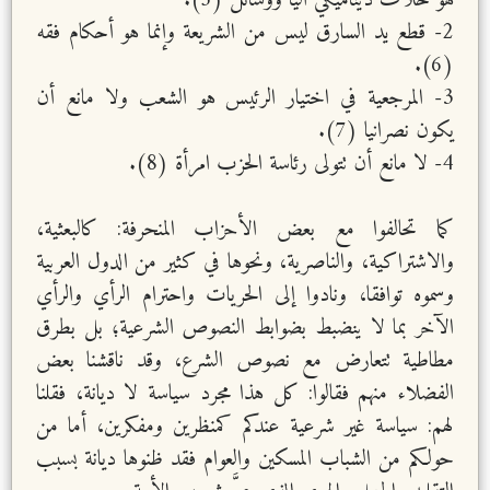
هو خلاف ديناميكي آليا ووسائل (5).
2- قطع يد السارق ليس من الشريعة وإنما هو أحكام فقه
(6).
3- المرجعية في اختيار الرئيس هو الشعب ولا مانع أن
يكون نصرانيا (7).
4- لا مانع أن تتولى رئاسة الحزب امرأة (8).
كما تحالفوا مع بعض الأحزاب المنحرفة: كالبعثية،
والاشتراكية، والناصرية، ونحوها في كثير من الدول العربية
وسموه توافقا، ونادوا إلى الحريات واحترام الرأي والرأي
الآخر بما لا ينضبط بضوابط النصوص الشرعية؛ بل بطرق
مطاطية تتعارض مع نصوص الشرع، وقد ناقشنا بعض
الفضلاء منهم فقالوا: كل هذا مجرد سياسة لا ديانة، فقلنا
لهم: سياسة غير شرعية عندكم كمنظرين ومفكرين، أما من
حولكم من الشباب المسكين والعوام فقد ظنوها ديانة بسبب