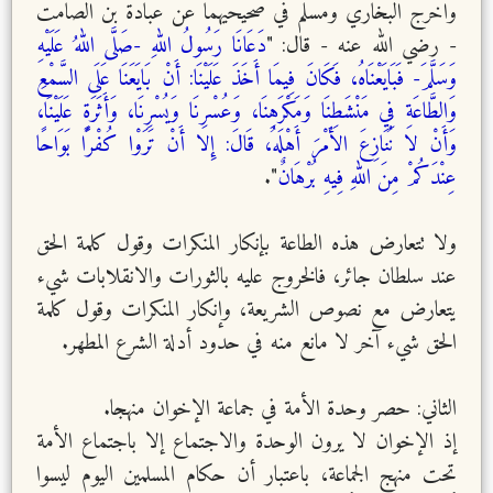
واخرج البخاري ومسلم في صحيحيهما عن عبادة بن الصامت
- رضي الله عنه - قال: "
دَعَانَا رَسُولُ اللهِ -صَلَّى اللهُ عَلَيْهِ
وَسَلَّمَ- فَبَايَعْنَاهُ، فَكَانَ فِيمَا أَخَذَ عَلَيْنَا: أَنْ بَايَعَنَا عَلَى السَّمْعِ
وَالطَّاعَةِ فِي مَنْشَطِنَا وَمَكْرَهِنَا، وَعُسْرِنَا وَيُسْرِنَا، وَأَثَرَةٍ عَلَيْنَا،
وَأَنْ لا نُنَازِعَ الأَمْرَ أَهْلَهُ، قَالَ: إِلا أَنْ تَرَوْا كُفْرًا بَوَاحًا
عِنْدَكُمْ مِنَ اللهِ فِيهِ بُرْهَانٌ
".
ولا تتعارض هذه الطاعة بإنكار المنكرات وقول كلمة الحق
عند سلطان جائر، فالخروج عليه بالثورات والانقلابات شيء
يتعارض مع نصوص الشريعة، وإنكار المنكرات وقول كلمة
الحق شيء آخر لا مانع منه في حدود أدلة الشرع المطهر.
الثاني: حصر وحدة الأمة في جماعة الإخوان منهجا.
إذ الإخوان لا يرون الوحدة والاجتماع إلا باجتماع الأمة
تحت منهج الجماعة، باعتبار أن حكام المسلمين اليوم ليسوا