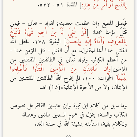
بِالْفَتْحِ أَوْ أَمْرٍ مِّنْ عِندِهِ
] المائدة: ٥١ - ٥٢٢.
فيَصِل المطيع وإن عظمت معصيته؛ لقوله – تعالى – فيمن
قَتَلَ مؤمنا عمدا: [
فمَنْ عُفِيَ لَهُ مِنْ أَخِيهِ شَيْءٌ فَاتِّبَاعٌ
بِالْمَعْرُوفِ وَأَدَاءٌ إِلَيْهِ بِإِحْسَانٍ
] البقرة: ١٧٨. فجعل الله
القاتل عمدا أخا للمقتول، مع أن القتل - قتل المؤمن عمدا -
من أعظم الكبائر، وقوله تعالى في الطائفتين المقتتلتين من
المؤمنين[
وَإِن طَائِفَتَانِ مِنَ الْمُؤْمِنِينَ اقْتَتَلُوا فَأَصْلِحُوا
بَيْنَهُمَا
] الحجرات: ١٠٠. فلم يخرج الله الطائفتين المقتتلتين من
الإيمان، ولا من الأخوة الإيمانية»(13) اهـ.
وما سبق من كلام ابن تيمية وابن عثيمين القائم على نصوص
الكتاب والسنة، يتنزل في عموم المسلمين طائعين وعصاة.
وللكلام بقية، استأنفه بمشيئة الله في حلقة الغد.