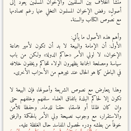
منشأ الخلاف بين السلفيين والإخوان المسلمين يعود إلى
أصولٍ، رفض الإخوان المسلمون التخلي عنها رغم تصادمها
مع نصوص الكتاب والسنة.
وأهم هذه الأصول ما يأتي:
الأول: أن الإمامة والبيعة لا بد أن تكون لأمير جماعة
الإخوان، لا لولي الأمر «حاكم الدولة» ولكن من باب
سياسة ومصلحة الجماعة يظهرون الولاء للحاكم ويخفون خلافه
في الباطن كما هو الحال عند غيرهم من الأحزاب الأخرى.
وهذا يتعارض مع نصوص الشريعة وأصولها، فإن البيعة لا
تكون إلا لحاكم البلدة باتفاق العلماء سلفهم وخلفهم حتى
وإن كان ظالما أو فاسقا؛ حقنا للدماء, وحفظا للأمن
والاستقرار، مع وجوب نصيحة ولي الأمر بالحكمة والرفق
خوفاً من بطشه ودرء لحصول المفاسد حال الغلظة عليه.