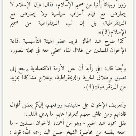
زورا وبهتانا بأنها من صميم الإسلام، فقال: «إن الإسلام لا
يتعارض مع قيام أحزاب سياسية ولا يتعارض مع
الديمقراطية؛ بل إن لب الديمقراطية من صميم
الإسلام(3)».
كذا صرح عبد الخالق فريد عضو الهيئة التأسيسية لجماعة
الإخوان المسلمين من خلال لقاء صحفي معه في مجلة المصور.
وأيضا قال: «في رأينا أن حل الأزمة الاقتصادية يرجع إلى
تعميق وإطلاق الحرية والديمقراطية، وعلاج مشاكلنا بمزيد
من الديمقراطية»(4).
ولتعريف الإخوان على حقيقتهم وواقعهم، إليكم بعض أقوال
قادتهم ومن عاش معهم لتعرفوا عنهم ما يدمي القلب:
نقل محمود عبد الحليم - وهو من أعمده الاخوان المسلمين - ما
سمعه بنفسه من محاضرة الشيخ حسن البنا رحمه الله: قوله :