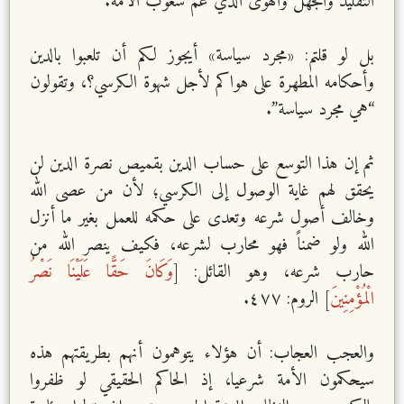
التقليد والجهل والهوى الذي عمَّ شعوب الأمة.
بل لو قلتم: «مجرد سياسة» أيجوز لكم أن تلعبوا بالدين
وأحكامه المطهرة على هواكم لأجل شهوة الكرسي؟، وتقولون
“هي مجرد سياسة”.
ثم إن هذا التوسع على حساب الدين بقميص نصرة الدين لن
يحقق لهم غاية الوصول إلى الكرسي؛ لأن من عصى الله
وخالف أصول شرعه وتعدى على حكمه للعمل بغير ما أنزل
الله ولو ضمناً فهو محارب لشرعه، فكيف ينصر الله من
حارب شرعه، وهو القائل: [
وَكَانَ حَقًّا عَلَيْنَا نَصْرُ
الْمُؤْمِنِينَ
] الروم: ٤٧٧.
والعجب العجاب: أن هؤلاء يتوهمون أنهم بطريقتهم هذه
سيحكمون الأمة شرعيا، إذ الحاكم الحقيقي لو ظفروا