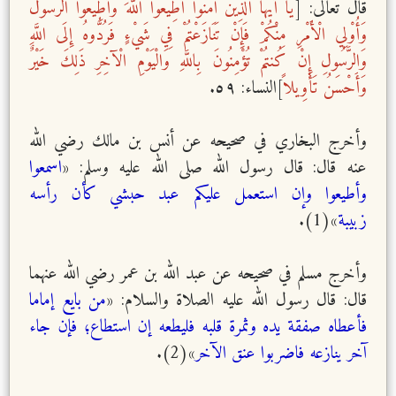
قال تعالى: [
يَا أَيُّهَا الَّذِينَ آمَنُوا أَطِيعُوا اللَّهَ وَأَطِيعُوا الرَّسُولَ
وَأُوْلِي الْأَمْرِ مِنْكُمْ فَإِنْ تَنَازَعْتُمْ فِي شَيْءٍ فَرُدُّوهُ إِلَى اللَّهِ
وَالرَّسُولِ إِنْ كُنتُمْ تُؤْمِنُونَ بِاللَّهِ وَالْيَوْمِ الْآخِرِ ذَلِكَ خَيْرٌ
وَأَحْسَنُ تَأْوِيلاً
]النساء: ٥٩.
وأخرج البخاري في صحيحه عن أنس بن مالك رضي الله
عنه قال: قال رسول الله صلى الله عليه وسلم: «
اسمعوا
وأطيعوا وإن استعمل عليكم عبد حبشي كأن رأسه
زبيبة
»(1).
وأخرج مسلم في صحيحه عن عبد الله بن عمر رضي الله عنهما
قال: قال رسول الله عليه الصلاة والسلام: «
من بايع إماما
فأعطاه صفقة يده وثمرة قلبه فليطعه إن استطاع؛ فإن جاء
آخر ينازعه فاضربوا عنق الآخر
»(2).