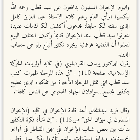
واليوم الإخوان المسلمون يدافعون عن سيد قطب رحمه الله
ليكسبوا الرأي العام رغم كلام الاستاذ عبد العزيز كامل
الذي سقته لكم سابقاً، فدعوني أكشف لكم لثامات عديدة
لتعرفوا سيد قطب عند الإخوان قديماً وكيف اختلف اليوم
لتعلموا أن القضية غوغائية ومجرد تكثير أتباع ولو على حساب
الدين.
يقول الدكتور يوسف القرضاوي (في كتابه أولويات الحركة
الإسلامية، صفحة 110) : ”في هذه المرحلة ظهرت كتب
سيد قطب التي تمثل المرحلة الأخيرة من تفكيره الذي تنضح
بتكفير المجتمع….وإعلان الجهاد الهجومي على الناس كافة“.
وقال فريد عبدالخالق أحد قادة الإخوان في كتابه (الإخوان
المسلمون في ميزان الحق” ص115) : ”إن نشأة فكرة التكفير
بدأت بين بعض شباب الإخوان في سجن القناطر في أواخر
الخمسينات وبداية الستينات وإنهم تأثروا بفكر سيد قطب