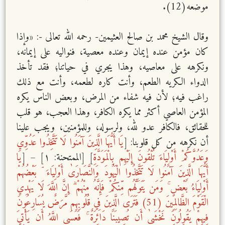
موضعه(12).
وقال الشيخ محمد بن صالح العثيمين- رحمه الله تعالى -: «وإذا
كان مؤمن عنده إيمان وعنده معصية، فنواليه على إيمانه،
ونكرهه على معاصيه، وهذا يجري في حياتنا؛ فقد تأخذ
الدواء الكريه الطعم، وأنت كاره لطعمه، وأنت مع ذلك
راغب فيه؛ لأن فيه شفاء من المرض، وبعض الناس يكره
المؤمن العاصي أكثر مما يكره الكافر، وهذا العجب، هو قلب
للحقائق، فالكافر عدو لله، ولرسوله، وللمؤمنين، ويجب علينا
أن نكرهه من كل قلوبنا: [
يَا أَيُّهَا الَّذِينَ آمَنُوا لَا تَتَّخِذُوا عَدُوِّي
وَعَدُوَّكُمْ أَوْلِيَاءَ تُلْقُونَ إِلَيْهِم بِالْمَوَدَّةِ
] [الممتحنة: ١] – [
يَا
أَيُّهَا الَّذِينَ آمَنُوا لَا تَتَّخِذُوا الْيَهُودَ وَالنَّصَارَىٰ أَوْلِيَاءَ ۘ بَعْضُهُمْ
أَوْلِيَاءُ بَعْضٍ ۚ وَمَن يَتَوَلَّهُم مِّنكُمْ فَإِنَّهُ مِنْهُمْ ۗ إِنَّ اللَّهَ لَا يَهْدِي
الْقَوْمَ الظَّالِمِينَ (51) فَتَرَى الَّذِينَ فِي قُلُوبِهِم مَّرَضٌ يُسَارِعُونَ
فِيهِمْ يَقُولُونَ نَخْشَىٰ أَن تُصِيبَنَا دَائِرَةٌ ۚ فَعَسَى اللَّهُ أَن يَأْتِيَ