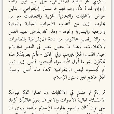
بالكرسي هو النظام الديمقراطي، حتى وإن تولوا رئاسة
الدولة؛ لماذا؟ لأن رضوخهم تم للمسار الديمقراطي - بدليل
خوض الانتخابات والتعددية الحزبية والتحالفات مع من
يحارب الدين من أصحاب الأحزاب العلمانية واللبرالية
والرجعية واليسارية ونحوها - وهذا كله يفرض عليهم العمل
به وإلا رفضهم مخالفوهم من دعاة الديمقراطية بالمظاهرات
والانقلابات، وهذا ما حصل بمصر في العصر الحديث؛
حيث انقلب الحكم لغيرهم، وفي الحالين - فأنتم بطريقتكم هذه
تحكمون بغير ما أنزل الله، سواء ألبستموه قميص الدين زورا
أم ألبستموه قميص الديمقراطية كرها، طالما أصل الوصول
للحكم خاضع لغير دستور الإسلام.
ثم إنكم لو فشلتم في الانتخابات ولم تصلوا للحكم فيلزمكم
الاستسلام لغالبية الأصوات والاعتراف بفوز مخالفيكم كرها،
حتى وإن كان رئيسهم يحارب الإسلام وأهله، ويرى أن