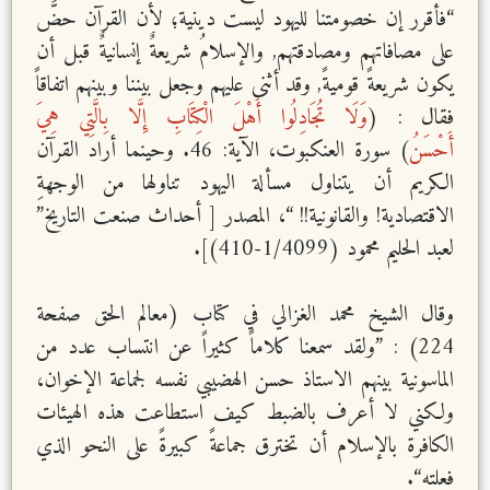
“فأقرر إن خصومتنا لليهود ليست دينية؛ لأن القرآن حضَّ
على مصافاتهم ومصادقتهم, والإسلامُ شريعةٌ إنسانيةٌ قبل أن
يكون شريعةً قوميةً, وقد أثنى عليهم وجعل بيننا وبينهم اتفاقاً
فقال : (
وَلَا تُجَادِلُوا أَهْلَ الْكِتَابِ إِلَّا بِالَّتِي هِيَ
أَحْسَنُ
) سورة العنكبوت، الآية: 46. وحينما أراد القرآن
الكريم أن يتناول مسألة اليهود تناولها من الوجهةِ
الاقتصادية! والقانونية!! “، المصدر [ أحداث صنعت التاريخ”
لعبد الحليم محمود (1/4099-410)].
وقال الشيخ محمد الغزالي في كتاب (معالم الحق صفحة
224) : ”ولقد سمعنا كلاماً كثيراً عن انتساب عدد من
الماسونية بينهم الاستاذ حسن الهضيبي نفسه لجماعة الإخوان،
ولكني لا أعرف بالضبط كيف استطاعت هذه الهيئات
الكافرة بالإسلام أن تخترق جماعةً كبيرةً على النحو الذي
فعلته“.