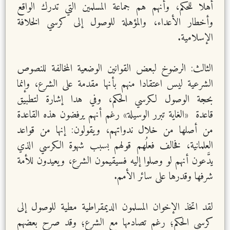
أهلا للحكم، وأنهم هم جماعة المسلمين التي تدرك الواقع
وأخطار الأعداء، والمؤهلة للوصول إلى كرسي الخلافة
الإسلامية.
الثالث: الرضوخ لبعض القوانين الوضعية المخالفة للنصوص
الشرعية ليس اعتقادا منهم بأنها مقدمة على الشرع، وإنما
بحجة الوصول لكرسي الحكم، وفي هدا إشارة لتطبيق
قاعدة «الغاية تبرر الوسيلة» رغم أنهم يرفضون هذه القاعدة
من أصلها من خلال ندواتهم، ويقولون: إنها من قواعد
العلمانية، فخالف فعلُهم قولهم بسبب شهوة الكرسي الذي
يدَّعون أنهم لو وصلوا إليه فسيقيمون الشرع، ويعيدون للأمة
شرفها وقدرها على سائر الأمم.
لقد اتخذ الإخوان المسلمون الديمقراطية مطية للوصول إلى
كرسي الحكم؛ رغم تصادمها مع الشرع؛ وقد صرح بعضهم