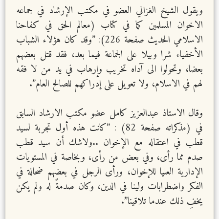
ويقول الشيخ الغزالي العضو في مكتب الإرشاد في جماعه
الاخوان المسلمين كما في كتاب (معالم الحق في كفاحنا
الاسلامي الحديث صفحة 226): ”وقد كان هؤلاء الشباب
الأخفياء شرا وبيلا على الجماعة فيما بعد، فقد قتل بعضهم
بعضا، وتحولوا الى آداه تخريب وإرهاب في يد من لا فقه
لهم في الاسلام، ولا تعويل على إدراكهم للصالح العام”.
وقال الاستاذ عبدالعزيز كامل عضو مكتب الارشاد السابق
في (مذكراته صفحة 82) : ”كانت هذه أول تجربة لسيد
قطب في اعتقاله مع الإخوان ..ولاشك أن سيد قطب
صدم مما رأى، وفي بعض من رأى، وبخاصة في المستويات
الإدارية العليا للإخوان، ورأى الرجل في بعضهم ضحالة في
الفكر واضطرابات ولينا في الدين، وكان صدمةً له ولم يكن
يخفِ ذلك عندما تلاقينا”.