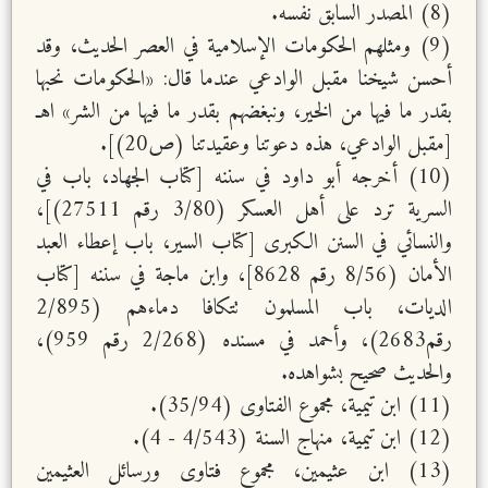
(8) المصدر السابق نفسه.
(9) ومثلهم الحكومات الإسلامية في العصر الحديث، وقد
أحسن شيخنا مقبل الوادعي عندما قال: «الحكومات نحبها
بقدر ما فيها من الخير، ونبغضهم بقدر ما فيها من الشر» اهـ
[مقبل الوادعي، هذه دعوتنا وعقيدتنا (ص20)].
(10) أخرجه أبو داود في سننه [كتاب الجهاد، باب في
السرية ترد على أهل العسكر (3/80 رقم 27511)]،
والنسائي في السنن الكبرى [كتاب السير، باب إعطاء العبد
الأمان (8/56 رقم 8628]، وابن ماجة في سننه [كتاب
الديات، باب المسلمون تتكافا دماءهم (2/895
رقم2683)، وأحمد في مسنده (2/268 رقم 959)،
والحديث صحيح بشواهده.
(11) ابن تيمية، مجموع الفتاوى (35/94).
(12) ابن تيمية، منهاج السنة (4/543 - 4).
(13) ابن عثيمين، مجموع فتاوى ورسائل العثيمين