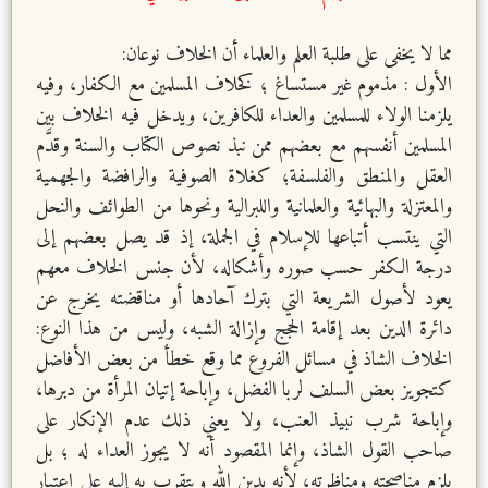
مما لا يخفى على طلبة العلم والعلماء أن الخلاف نوعان:
الأول : مذموم غير مستساغ ؛ كخلاف المسلمين مع الكفار، وفيه
يلزمنا الولاء للمسلمين والعداء للكافرين، ويدخل فيه الخلاف بين
المسلمين أنفسهم مع بعضهم ممن نبذ نصوص الكتاب والسنة وقدَّم
العقل والمنطق والفلسفة؛ كغلاة الصوفية والرافضة والجهمية
والمعتزلة والبهائية والعلمانية واللبرالية ونحوها من الطوائف والنحل
التي ينتسب أتباعها للإسلام في الجملة، إذ قد يصل بعضهم إلى
درجة الكفر حسب صوره وأشكاله، لأن جنس الخلاف معهم
يعود لأصول الشريعة التي بترك آحادها أو مناقضته يخرج عن
دائرة الدين بعد إقامة الحجج وإزالة الشبه، وليس من هذا النوع:
الخلاف الشاذ في مسائل الفروع مما وقع خطأ من بعض الأفاضل
كتجويز بعض السلف لربا الفضل، وإباحة إتيان المرأة من دبرها،
وإباحة شرب نبيذ العنب، ولا يعني ذلك عدم الإنكار على
صاحب القول الشاذ، وإنما المقصود أنه لا يجوز العداء له ؛ بل
يلزم مناصحته ومناظرته؛ لأنه يدين الله ويتقرب به إليه على اعتبار