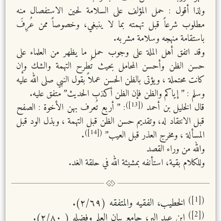
ولذا أقول : حمل المؤلف على السلامة لحين الاستفصال منه
مطلوب شرعاً قبل تهمته بما لا ينبغي، وخصوصاً ممن عُرِفَ
باستقامة منهجه وسلامة مشربه.
وقد اتفق أهل الملة على وجوب حمل ما يظهر من العلماء على
حسن الظن وأحسن المحامل بحيث تُطرح التهمة والشك وإن
كانت محتملة ، ويؤتى بالظن الحسن عملاً بقول النبي صلى الله عليه
وسلم : ” إياكم والظن فإن الظن أكذب الحديث” متفق عليه.
([13])
قال الخليل بن أحمد
: ” أربع تُعرف بهن الأخوة : الصفح
قبل الانتقاد له، وتقديم حسن الظن قبل التهمة ، وبذل الود قبل
([14])
المسألة ، ومخرج العذر قبل العيب”
.
والله من وراء القصد
وللكلام بقية، استأنفه بمشيئة الله في حلقة الغد.
([1])
الخطيب، الفقيه والمتفقه (٢/٦٩).
([2])
ابن عبد البر، جامع بيان العلم وفضله ( ٢/٨٠).