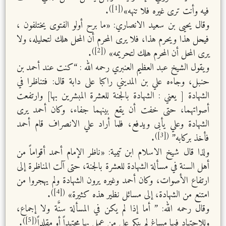
([1])
فيه وأنت ترى غيره فلا تنهه»
.
وقال يحيى بن سعيد الانصاري: «ما برح أولو الفتوى يختلفون ،
فيحل هذا ويحرم هذا، فلا يرى المحرم أن المحل هلك لتحليله، ولا
([2])
يرى المحل أن المحرم هلك لتحريمه»
.
ويقول الشيخ عبد العظيم العنبري رحمه الله : “كنت عند أحمد بن
حنبل، وجاءه علي بن المديني راكبا على دابة قال: فتناظرا في
الشهادة [ يعني : الشهادة بالجنة للعشرة المبشرين بها] وارتفعت
أصواتهما، حتى خفت أن يقع بينهما جفاء، وكان أحمد يرى
الشهادة وعلي يأبى ويدفع، فلما أراد علي الانصراف قام أحمد
([3])
فأخذ بركابه”
.
ولذا قال شيخ الاسلام ابن تيمية: «ناظر الإمام أحمد أقواماً من
أهل السنة في مسألة الشهادة للعشرة بالجنة، حتى آلت المناظرة إلى
ارتفاع الأصوات، وكان أحمد وغيره يرون الشهادة ولم يهجروا من
([4])
امتنع من الشهادة، إلى مسائل نظير هذه كثيرة»
.
وقال رحمه الله: ” أما إذا لم يكن في المسألة سنَّة ولا إجماع،
([5])
وللاجتهاد فيها مساغ لم ينكر على من عمل بها مجتهداً أو مقلداً
.