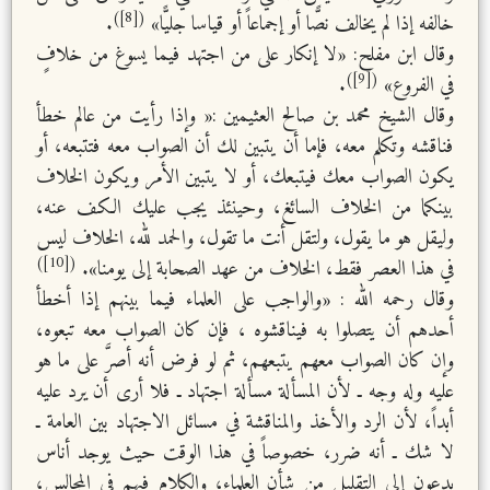
([8])
خالفه إذا لم يخالف نصًّا أو إجماعاً أو قياسا جليًّا»
.
وقال ابن مفلح: «لا إنكار على من اجتهد فيما يسوغ من خلافٍ
([9])
في الفروع»
.
وقال الشيخ محمد بن صالح العثيمين :« وإذا رأيت من عالم خطأ
فناقشه وتكلم معه، فإما أن يتبين لك أن الصواب معه فتتبعه، أو
يكون الصواب معك فيتبعك، أو لا يتبين الأمر ويكون الخلاف
بينكما من الخلاف السائغ، وحينئذ يجب عليك الكف عنه،
وليقل هو ما يقول، ولتقل أنت ما تقول، والحمد لله، الخلاف ليس
([10])
في هذا العصر فقط، الخلاف من عهد الصحابة إلى يومنا».
وقال رحمه الله : «والواجب على العلماء فيما بينهم إذا أخطأ
أحدهم أن يتصلوا به فيناقشوه ، فإن كان الصواب معه تبعوه،
وإن كان الصواب معهم يتبعهم، ثم لو فرض أنه أصرَّ على ما هو
عليه وله وجه ـ لأن المسألة مسألة اجتهاد ـ فلا أرى أن يرد عليه
أبداً، لأن الرد والأخذ والمناقشة في مسائل الاجتهاد بين العامة ـ
لا شك ـ أنه ضرر، خصوصاً في هذا الوقت حيث يوجد أناس
يدعون إلى التقليل من شأن العلماء، والكلام فيهم في المجالس،