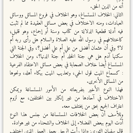
أنه من الدين الحق.
الثاني: الخلاف المستساغ، وهو الخلاف في فروع المسائل ووسائل
العبادات، ومنه الاختلاف في بعض مسائل العقيدة مما لم تثبت
فيه أدلة قطعية الدلالة من كتاب وسنة أو إجماع، وهو قليل؛
كاختلافهم في رسول الله عليه الصلاة والسلام هل رأى ربه أم
لا؟ وفي أن عثمان أفضل من علي أم علي أفضل؟، وفي الجنة التي
سكنها آدم هل هي جنة الخلد أم جنة الدنيا؟، ومن الخلاف
المستساغ أيضا خلاف الصحابة في بعض مسائل الاعتقاد الفرعية
: كسماع الميت قول الحي، وتعذيب الميت ببكاء أهله، ونحوها
من المسائل الأخرى.
فهذا النوع الأخير بتفريعاته من الأمور المستساغة ويمكن
الاختلاف في آحادها من غير إنكار بين المختلفين، مع لزوم
اعتراف الجميع بحق من يختلف معه.
وللأسف أن بعض الخلافات المستساغة من جنس هذا النوع
أدَّت اليوم ببعض الفضلاء إلى الخلاف والشحناء من غير هوادة.
قال سفيان الثوري: «إذا رأيت الرجل يعمل العمل الذي اختلف