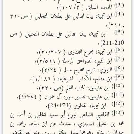
([3])
المصدر السابق ( ٢/ ١٠٧).
([4])
ابن تيمية، بيان الدليل على بطلان التحليل ( ص٢١٠
ـ ٢١١).
([5])
ابن تيمية، بيان الدليل على بطلان التحليل ( ص
210-211).
([6])
ابن تيمية، مجموع الفتاوى ( ٢٠/٢٠٧).
([7])
ابن القيم، الصواعق المرسلة ( ٢/٥١٩).
([8])
النووي، شرح صحيح مسلم ( ٢/٢٤).
([9])
ابن مفلح، الآداب الشرعية، ( ١/١٨٦).
([10])
ابن عثيمين، كتاب العلم (ص ٢٢٠).
([11])
ابن عثيمين، تفسير سورة آل عمران ( ١/٣٧٤).
([12])
ابن تيمية، الفتاوى (24/173).
([13])
القاضي الشاعر الورع أبو سعيد الخليل بن أحمد بن
محمد بن الخليل السجزي ، حدث عن ابن صاعد ومحمد بن
حمدان بن خالد وغيرهما جليل مكثر ، روى عنه ابنه القاضي