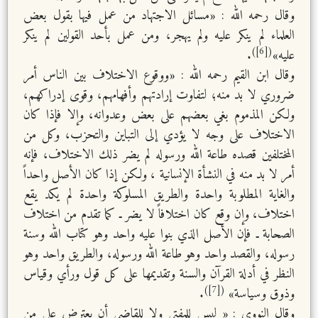
وقال رحمه الله : «مسائل الاجتهاد من عمل فيها بقول بعض
العلماء لم ينكر عليه ولم يهجر، ومن عمل بأحد القولين لم ينكر
([6])
عليه»
.
وقال ابن القيم رحمه الله : «ووقوع الاختلاف بين الناس أمر
ضروري لا بد منه؛ لتفاوت إرادتهم وأفهامهم، وقوى إدراكهم،
ولكن المذموم بغي بعضهم على بعض وعدوانه، وإلا فإذا كان
الاختلاف على وجه لا يؤدي إلى التباين والتحزب، وكل من
المختلفين قصده طاعة الله ورسوله لم يضر ذلك الاختلاف، فإنه
أمر لا بد منه في النشأة الإنسانية ، ولكن إذا كان الأصل واحداً
والغاية المطلوبة واحدة والطريق المسلوكة واحدة لم يكد يقع
اختلاف، وإن وقع كان اختلافاً لا يضر ـ كما تقدم من اختلاف
الصحابة ـ فإن الأصل الذي بنوا عليه واحد وهو كتاب الله وسنة
رسوله، والقصد واحد وهو طاعة الله ورسوله، والطريق واحد وهو
النظر في أدلة القرآن والسنة وتقديمها على كل قول ورأي وقياس
([7])
وذوق وسياسة»
.
وقال النووي : « ليس للمفتي ولا للقاضي أن يعترض على من