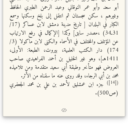
أبو سعد وأبو عمر النوقاني وعبد الرحمن الطبري الحافظ
وغيرهم ، سكن سجستان ثم انتقل إلى بلخ وسكنها وسمع
الكبار في البلدان [ تاريخ مدينة دمشق لابن عساكر (17/
31ـ34) ،مصدر سابق] وكذا [الإكمال في رفع الارتياب
عن المؤتلف والمختلف في الأسماء والكنى لابن ماكولا (3/
174) دار الكتب العلمية، بيروت، الطبعة: الأولى،
1411هـ]، وهو غير الخليل بن أحمد الفراهيدي صاحب
العروض فهو متأخر وطبقة أبي سعيد متقدمة ومن تلاميذه
محمد بن أبي الرجاء، وقد روى عنه ما سقناه من الأثر.
([14])
جزء ابن عمشليق لأحمد بن علي بن محمد الجعفري
(ص500).