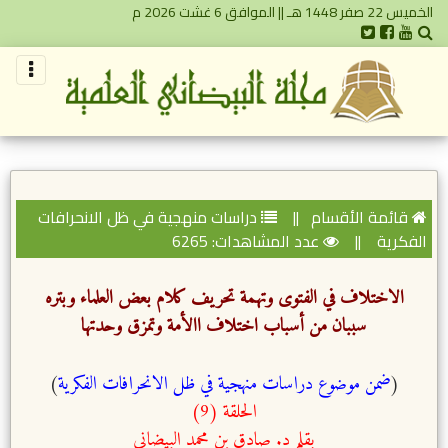
الخميس 22 صفر 1448 هـ || الموافق 6 غشت 2026 م
قائمة الأقسام
||
دراسات منهجية في ظل الانحرافات
الفكرية
||
عدد المشاهدات: 6265
الاختلاف في الفتوى وتهمة تحريف كلام بعض العلماء وبتره
سببان من أسباب اختلاف االأمة وتمزق وحدتها
(
ضمن موضوع دراسات منهجية في ظل الانحرافات الفكرية
)
الحلقة (9)
بقلم د. صادق بن محمد البيضاني