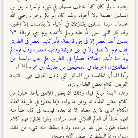
ينضبط، ولو كان كلما اختلف مسلمان في شيء تهاجرا لم يبق بين
المسلمين عصمة ولا أخوة، ولقد كان أبو بكر وعمر ـ رضي الله
عنهما ـ سيدا المسلمين يتنازعان في أشياء لا يقصدان إلا الخير،
وقد قال النبي صلى الله عليه وسلم لأصحابه يوم بني قريظة:
“لا
يصلين أحد العصر إلا في بني قريظة، فأدركتهم العصر في الطريق
فقال قوم: لا نصلي إلا في بني قريظة وفاتتهم العصر، وقال قوم: لم
يُرِدْ منا تأخير الصلاة فصلوا في الطريق فلم يعب واحداً من
([12])
الطائفتين». أخرجاه في الصحيحين من حديث ابن عمر
»
.
وأما المسألة الخامسة من المسائل التي شقت الصف فهي : التهمة
بتحريف كلام بعض العلماء وبتره.
وهذه التهمة مبالغ فيها، وذلك أن بعض المؤلفين يأخذ عبارة من
كلام بعض العلماء بما يوافق ما يراه، فإما يخطئ في طريقة انتقاء
الكلام الذي لا يتم معناه إلا بما بعده فيودعه في كتابه ظناً منه
لفهم خطأ أن العالم الفلاني قصد مراده، وتارة يخطئ فهم كلام
العلماء فيؤوله على غير مراده، وتارة يسقط منه شيء من ذلك
سهوا، وربما السقط ممن صف كتابه وطبعه.