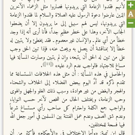
لأنهم فقدوا الزعامة التي يريدونها فصاروا مثل الزعماء الآخرين
الذين عارضوا دعوة الرسول عليه الصلاة والسلام لما فقدوا الزعامة
التي يريدونها، ليس لهم سبيل إلى ما يريدون إلا أن يضعفوا
الجانب الآخر، وهذا على خطر عظيم جداَّ، فأنا أرى أنه إذا وجد
خطأ من أي عالم ـ والإنسان غير معصوم ـ فقد يخطئ ولا يتبين له
خطأ إلا بمناقشة أن يتصل به ويبحث عنه، فإذا تبين الحق وجب
على من تبين له الحق أن يتبعه، وإن لم يتبين وصارت المسألة فيها
([11])
مساغ للاجتهاد فالواجب عدم الرد عليه»
.
والحاصل في هذه المسألة : أن مثل هذه الخلافات المستساغة مما
تقدم ذكره قد أدَّ اليوم ببعض الفضلاء إلى الخلاف والشحناء
والهجر والبغض من غير هوادة، وسبب ذلك الغلو والجهل والهوى
وحب الزعامة، ويختلف الحال من شخص لآخر حسب النوايا،
والواجب جمع الكلمة واحترام كل صاحب رأي مستساغ شرعاً
وعدم شق الصف وعدم عمل الفتنة بين المسلمين في أمور جعل الله
فيها فسحة للمختلفين.
قال ابن تيمية: «وأما الاختلاف في «الأحكام» فأكثر من أن