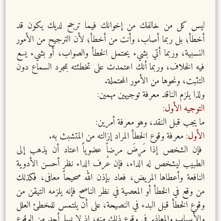
ليس كل من خالفك من إخوانك فيما ترجح لديك يكون قد
أخطأ؛ بل ربما أصاب، وأنت من أخطأ؛ لأن الترجيح من الأمور
النسبية، وربما أتي بشيء يحتمل الخطأ والصواب، أو بشيء يسع
فيه الخلاف، وربما أنك اعتمدت على تخطئته بمجرد السماع دون
التثبت، ونحوها من الأمور المحتملة.
ولذا يلزم الناقد معرفة توجيهين مهمين:
التوجيه الأول:
ما يجب قبل النقد، وهو معرفة أمرين:
الأول:
معرفة وقوع الخطأ المراد إزالته من المتشبث به.
فإن الشخص إذا مَرِضَ مرضاً عضوياً اعتاد أن يذهب إلى
الطبيب ليشخص له الداء، فإن عُرف الداء نظر أحسن الأدوية
النافعة وأعطاها المريض، فعاد بإذن الله صحيحاً معافى، فكذلك
من وقع في الخطأ أو المعصية في نظر الناصح فإنه يلزمه التيقن من
وقوع الخطأ قبل البدء في النصيحة، على أن يلتمس للمخطئ العلل
والأسباب والمعاذير في وقوع ذلك منه، إذ لا يسلم أحد من الوقوع