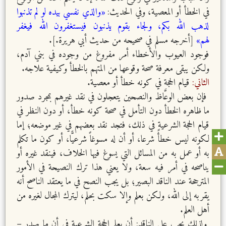
في الخطأ أو المعصية، وفي الحديث:
«والذي نفسي بيده لو لم تذنبوا
لذهب الله بكم، ولجاء بقوم يذنبون فيستغفرون الله فيغفر
لهم»
[أخرجه مسلم في صحيحه من حديث أبي هريرة.].
فوجود العيوب والأخطاء أمر مفروغ من وجوده في بني آدم،
ولكن يبقى معرفة صحة وقوعها من المتهم بالخطأ وكيفية علاجه.
الثاني:
قيام الحجة في كونه خطأ أو معصية.
فإن بعض الوعَّاظ والنصحين يتعجلون في نقد غيرهم بمجرد صدور
ما ظاهره الخطأ دون التأمل في صحة كونه خطأ، أو دون النظر في
قيام الحجة الشرعية في ذلك، فتجد نقد بعضهم في غير موضعه؛ إما
لكونه ليس خطأً شرعا، أو أن له مسوغاً شرعيًّا، أو كون ما تكلم
به أو عمل به من المسائل التي يسوغ فيها الخلاف، فينقد غيره أو
يناصحه في أمر فيه سعة، ولا يعني هذا ترك النصيحة في الأمور
المترجحة عند الناقد البصير؛ بل يجب النصح في ما يعتقد الناصح أنه
يقربه إلى الله، ولكن بعلم وإلا سكت بحلم، ليترك المجال لغيره من
أهل العلم.
ولذلك يجب على الناقد: أن يعلم الحجة الشرعية في أن ما صدر –