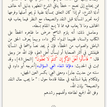
ممن يحتاج إلى نصح – خطأ ينافي الشرع المطهر؛ بدليل أنه خالف
أدلة الشرع، ثم إذا كان التعلق بمسألة علمية لم يحوِ أصلها وفرعها
لزمه تحرير المسألة قبل النقد والنصيحة، مع النظر فيما يعاب فيه
المخالف وما لا يعاب فيه مما لا يسع المقام بسطه.
وحاصل ذلك: أنه يلزم الناصح عرض ما ظاهره الخطأ على
الكتاب والسنة؛ ففيهما الدواء لكل داء، وبهما يُعرف الحق من
الباطل والصواب من الخطأ، فإن لم يجد نصاً واضحا في المسألة
فليفتش في آثار الصحابة أو ليسأل أهل العلم؛ فإن الله عز وجل
قال:
” فَاسْأَلُوا أَهْلَ الذِّكْرِ إِن كُنتُمْ لَا تَعْلَمُونَ”
[النحل:43]، وقد
ثبت في الحديث:
«فإنما شفاء العِي السؤال»
[أخرجه أبو داود في
سننه من حديث جابر]، ومعنى العِي: بكسر العين الجهل.
وللكلام بقية نستأنفه في حلقة قادمة حول : ” ما يجب حال النقد
والنصيحة” بإذن الله.
وفق الله الجميع لطاعته وألهمهم رشدهم