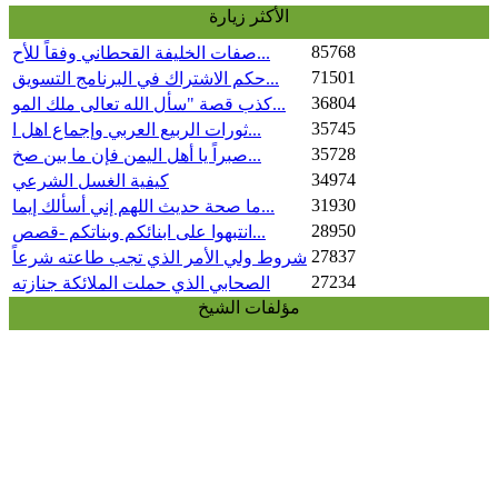
الأكثر زيارة
وألعاب الجوال والألعاب الإلكترونية
سلسلة خطب الجمعة
85768
صفات الخليفة القحطاني وفقاً للأح...
الحوثي: الدمار والعبث السلالي
71501
حكم الاشتراك في البرنامج التسويق...
ملازم حسين الحوثي على طاولة النقد
سلسلة مدخل إلى السير إلى الله
36804
كذب قصة "سأل الله تعالى ملك المو...
كيف تحاور من ينكر أحاديث السنة الصحيحة
35745
ثورات الربيع العربي وإجماع اهل ا...
أولئك لهم الأمن وهم مهتدون
35728
صبراً يا أهل اليمن فإن ما بين صخ...
نور القرآن - تفسير وتأملات آيات الذكر
34974
كيفية الغسل الشرعي
الحكيم
31930
ما صحة حديث اللهم إني أسألك إيما...
28950
انتبهوا على ابنائكم وبناتكم -قصص...
27837
شروط ولي الأمر الذي تجب طاعته شرعاً
27234
الصحابي الذي حملت الملائكة جنازته
مؤلفات الشيخ