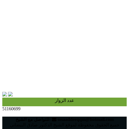
عدد الزوار
51160699
sssaaddeeqqm@hotmail.com
للتواصل مع الشيخ:‬
جميع الحقوق محفوظة لموقع الشيخ الدكتور صادق البيضاني