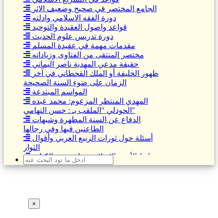
الجامع المختصر في صحيح وضعيف الاثر
دورة الفقه الاسلامي وادلته
قواعد واصول العقيدة والتوحيد
دورة تدريس علوم الحديث
مقدمات مهمة في عقيدة المسلم
مختصر المنتقى من الفتاوى وزياداته
حقيقة مدعي المهدية ناصر اليماني
ظهور الخليفة أو الملك القحطاني في آخر
الزمان على ضوء السنة الصحيحة
المواسم المبتدعة
المهدي المنتظر المزعوم: محمد عبده
الحودلي "الملقب بـ : حسن التهامي"
الدفاع عن السنة المطهرة وشبهات
الطاعنين فيها وفي رجالها
أسئلة حول ثورات الربيع العربي وأقوال
الثوار
روابط الأخوة الإسلامية على ضوء الكتاب
والسنة وربطها بواقع الأمة
العلمانية والعلمانيون .. حقائق يجهلها كثير
من المسلمين
حوارات صريحة حول السلفية " أهل السنة
والجماعة" وما يدور حولها من شبهات
×
الثقافة الاسلامية وقضايا العصر