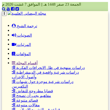
الجمعة 23 صفر 1448 هـ || الموافق 7 غشت 2026 م
(current)
ترجمة الشيخ
الصوتيات
المرئيات
المؤلفات
أقسام المجلة
دراسات منهجية في ظل الانحرافات الفكرية
دراسات شرعية واقعية في الديمقراطية
وأصول الاحزاب
دراسات شرعية موجزة حول شبهات
التكفيريين
قضايا مطروحة للنقاش
مفاهيم يجب أن تصحح
قصائد متنوعة
مقالات متنوعة
قواعد في التشريع الاسلامي