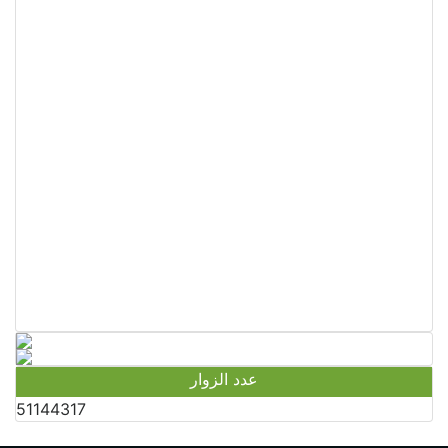
عدد الزوار
51144317