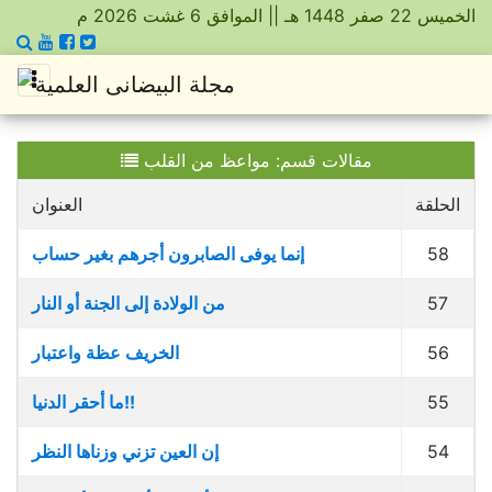
الخميس 22 صفر 1448 هـ || الموافق 6 غشت 2026 م
مقالات قسم: مواعظ من القلب
الحلقة
العنوان
58
إنما يوفى الصابرون أجرهم بغير حساب
57
من الولادة إلى الجنة أو النار
56
الخريف عظة واعتبار
55
ما أحقر الدنيا!!
54
إن العين تزني وزناها النظر