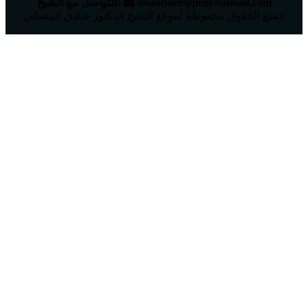
sssaaddeeqqm@hotmail.com
للتواصل مع الشيخ:‬
جميع الحقوق محفوظة لموقع الشيخ الدكتور صادق البيضاني