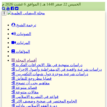
الخميس 22 صفر 1448 هـ || الموافق 6 غشت 2026 م
(current)
ترجمة الشيخ
الصوتيات
المرئيات
المؤلفات
أقسام المجلة
دراسات منهجية في ظل الانحرافات الفكرية
دراسات شرعية واقعية في الديمقراطية وأصول الاحزاب
دراسات شرعية موجزة حول شبهات التكفيريين
قضايا مطروحة للنقاش
مفاهيم يجب أن تصحح
قصائد متنوعة
مقالات متنوعة
قواعد في التشريع الاسلامي
الجامع المختصر في صحيح وضعيف الاثر
دورة الفقه الاسلامي وادلته