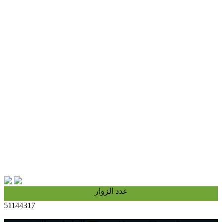
عدد الزوار
51144317