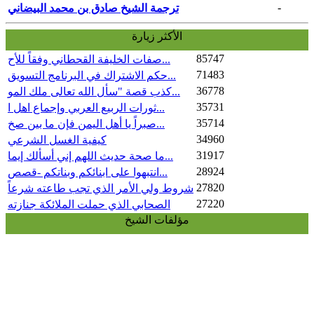
-
ترجمة الشيخ صادق بن محمد البيضاني
الأكثر زيارة
85747
صفات الخليفة القحطاني وفقاً للأح...
71483
حكم الاشتراك في البرنامج التسويق...
36778
كذب قصة "سأل الله تعالى ملك المو...
35731
ثورات الربيع العربي وإجماع اهل ا...
35714
صبراً يا أهل اليمن فإن ما بين صخ...
34960
كيفية الغسل الشرعي
31917
ما صحة حديث اللهم إني أسألك إيما...
28924
انتبهوا على ابنائكم وبناتكم -قصص...
27820
شروط ولي الأمر الذي تجب طاعته شرعاً
27220
الصحابي الذي حملت الملائكة جنازته
مؤلفات الشيخ