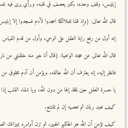
إبليس، وقف وحده، بكبر يعصف في قلبه، وبرأي يرى فيه نفسه أع
قال الله تعالى: (وإذ قلنا للملائكة اسجدوا لآدم فسجدوا إلا إبل
إنه أول من رفع راية العقل على الوحي، وأول من قدم القياس ع
قال الله تعالى عن حجته الواهية: (قال أنا خير منه خلقتني من ن
فانظر إليه، إنه يعترف أن الله خالقه، ويؤمن أن آدم مخلوق من طين
يا حسرة العقل حين يتخذ إلها من دون الله، ويا شقاء القلب إذ
كيف تعبد ربك ثم تعصيه إن لم تقتنع.
كيف تؤمن أن الله هو الحكيم الخبير، ثم تزن أوامره بميزانك الص