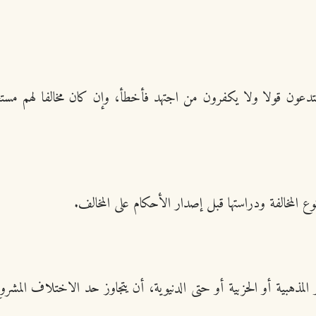
ويه (212/19): (وأهل السنة لا يبتدعون قولا ولا يكفرون من اجتهد فأخطأ، وإن كان م
المخالفة ودراستها قبل إصدار الأحكام على المخالف.
مذهبية أو الحزبية أو حتى الدنيوية، أن يتجاوز حد الاختلاف المشروع