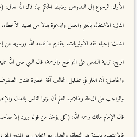
الأول: الرجوع إلى النصوص وضبط الحكم بها، قال الله تعالى: (ف
الثاني: الاشتغال بالعلم والعمل والدعوة بدلا من تصيد الأخطاء.
الثالث: إحياء فقه الأولويات، بتقديم ما قدمه الله ورسوله من إ
الرابع: تربية النفس على التواضع والرحمة، قال النبي صلى الله عل
والحاصل: أن الغلو في تضليل المخالف آفة خطيرة تفتت الصفوف و
والواجب على الدعاة وطلاب العلم أن يزنوا الناس بالعدل والإن
قال الإمام مالك رحمه الله: (كل يؤخذ من قوله ويرد إلا صاحب هذ
فالاعتصام بالسنة هو النجاة، والعدل مع المخالف هو المنهج الحق،