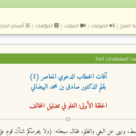
(current)
 الشيخ
الصوتيات
المرئيات
المؤلفات
أقسام المجل
د المشاهدات: 543
آفات الخطاب الدعوي المعاصر (1)
بقلم الدكتور صادق بن محمد البيضاني
الحلقة الأولى: الغلو في تضليل المخالف
والقسط، ونهى عن البغي والظلم، فقال سبحانه: (ولا يجرمنكم شنآن قوم عل