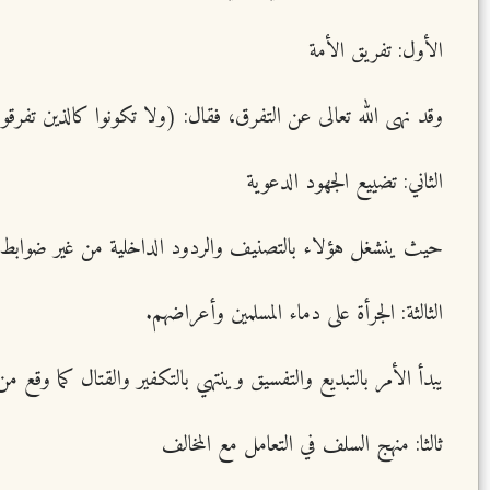
الأول: تفريق الأمة
وقد نهى الله تعالى عن التفرق، فقال: (ولا تكونوا كالذين تفرقو
الثاني: تضييع الجهود الدعوية
حيث ينشغل هؤلاء بالتصنيف والردود الداخلية من غير ضوابط، 
الثالثة: الجرأة على دماء المسلمين وأعراضهم.
يبدأ الأمر بالتبديع والتفسيق وينتهي بالتكفير والقتال كما وقع من
ثالثا: منهج السلف في التعامل مع المخالف