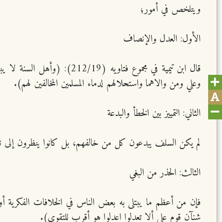
ويتلخص في أمور؛
الأول: العدل والإنصاف
قال ابن تيمية في مجموع فتا
وعلي ومن والاهما واستحلالهم لدماء المسلمين المخالفين لهم).
الثاني: التمييز بين الخطأ والبدعة
لم يكن السلف يبدعون كل من خالفهم، بل كانوا ينظرون إلى نوع 
الثالث: الحذر من البغي
فإن من أعظم ما يبتلى به بعض الناس في الخلافات الفكرية أو ال
شنآن قوم على ألا تعدلوا اعدلوا هو أقرب للتقوى).