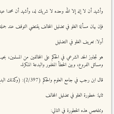
وأشهد أن لا إله إلا الله وحده لا شريك له، وأشهد أن محمدا عبده
فإن بيان مسألة الغلو في تضليل المخالف يقتضي التوقف عند جملة م
أولا: تعريف الغلو في التضليل
هو تجاوز الحد الشرعي في الحكم على المخالفين من المسلمين، 
ومسائل الفروع، وبين الخطأ المغفور والبدعة المنكرة.
قال ابن رجب في جامع العلوم والحكم (2/397): (وكذلك البدع إنما تنشأ من تقديم الهوى على الشرع ولهذا يسمى أهلها أهل الأهواء).
ثانيا: خطورة الغلو في تضليل المخالف
وتتلخص هذه الخطورة في التالي: