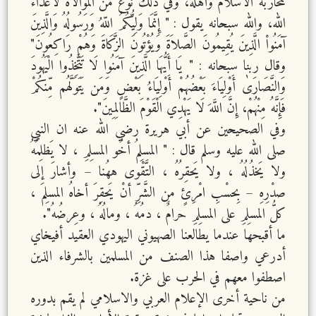
لمحاربة الاسلام وأهله، وفي ذلك نوع من الموالاة لأعداء
الله، والله سبحانه يقول : " إِنَّمَا وَلِيُّكُمُ اللّهُ وَرَسُولُهُ وَالَّذِينَ
آمَنُواْ الَّذِينَ يُقِيمُونَ الصَّلاَةَ وَيُؤْتُونَ الزَّكَاةَ وَهُمْ رَاكِعُونَ"
وقال ربنا سبحانه : " يَا أَيُّهَا الَّذِينَ آمَنُوا لَا تَتَّخِذُوا الْيَهُودَ
وَالنَّصَارَىٰ أَوْلِيَاءَ بَعْضُهُمْ أَوْلِيَاءُ بَعْضٍ وَمَن يَتَوَلَّهُم مِّنكُمْ
فَإِنَّهُ مِنْهُمْ، إِنَّ اللَّهَ لَا يَهْدِي الْقَوْمَ الظَّالِمِينَ".
وفي الصحيحين عن أبي هريرة رضي الله عنه ان النبي
صلى الله عليه وسلم قال : " المسلِمُ أخُو المسلِمِ ، لا يَظلِمُهُ
ولا يَخذُلُهُ ، ولا يَحقِرُهُ ، التَّقْوى ههُنا – وأشارَ إلى
صدْرِهِ – بِحسْبِ امْرِئٍ من الشَّرِّ أنْ يَحقِرَ أخاهُ المسلِمَ ،
كلُّ المسلِمِ على المسلِمِ حرامٌ ، دمُهُ ، ومالُهُ ، وعِرضُهُ".
ما أقبحها عندما يطالعنا الصهيوني اليهودي العقيد أفيخاي
أدرعي واصفا هذا الصنف من المسلمين بالشرفاء الذين
اصطفوا معهم في الحرب على غزة.
من ناحية أخرى الإعلام العربي والاسلامي لم يقم بدوره