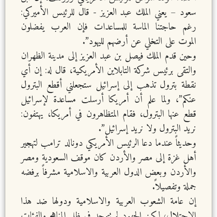
سعود – يعني الملك عبد العزيز - قال للرئيس الأميركي:
رغم حاجتنا الماسة للمساعدات فإن العرب يفضلون
الموت على التخلي عن أرضهم لليهود”.
وحين قدم الملك فيصل بن عبد العزيز إلى مدينة الظهران
والتقى برئيس شركة التابلاين الأمريكية، قال له: إن أي
نقطة بترول تذهب إلى إسرائيل ستجعلني أقطع البترول
عنكم”، ولما علم أن أمريكا أرسلت مساعدة لإسرائيل
قطع عنها البترول، فقام المتظاهرون في أمريكا، يهتفون:
نريد البترول ولا نريد إسرائيل”.
وحديثاً عندما دعا الرئيس الأمريكي دونالد ترامب لتهجير
أهل غزة إلى مصر والأردن كان موقف السعودية ومصر
والأردن وبعض الدول العربية والاسلامية مشرفاً برفضه
جملة وتفصيلاً.
إن عامة الشعوب العربية والاسلامية ودولها ضد هذا
الاحتلال، لكن الجهود لم تتوحد في ظل المناهج والفئات