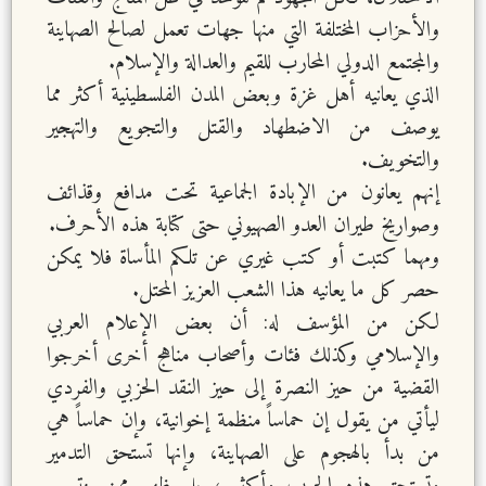
والأحزاب المختلفة التي منها جهات تعمل لصالح الصهاينة
والمجتمع الدولي المحارب للقيم والعدالة والإسلام.
الذي يعانيه أهل غزة وبعض المدن الفلسطينية أكثر مما
يوصف من الاضطهاد والقتل والتجويع والتهجير
والتخويف.
إنهم يعانون من الإبادة الجماعية تحت مدافع وقذائف
وصواريخ طيران العدو الصهيوني حتى كتابة هذه الأحرف.
ومهما كتبت أو كتب غيري عن تلكم المأساة فلا يمكن
حصر كل ما يعانيه هذا الشعب العزيز المحتل.
لكن من المؤسف له: أن بعض الإعلام العربي
والإسلامي وكذلك فئات وأصحاب مناهج أخرى أخرجوا
القضية من حيز النصرة إلى حيز النقد الحزبي والفردي
ليأتي من يقول إن حماساً منظمة إخوانية، وإن حماساً هي
من بدأ بالهجوم على الصهاينة، وإنها تستحق التدمير