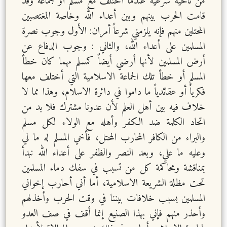
من ناحية شرعية عندما أختلف مع مسلم أو جماعة وقد
قامت الحرب بينهم وبين أعداء الله وخاصة المغتصبين
المحتلين منهم فإنه يلزمني شرعاً أمران: الأول وجوب نصرة
المسلمين على أعداء الله، والثاني : وجوب الدفاع عن
أرض المسلمين لأنها أرضي أيضاً كمسلم مهما كان خطأ
المسلم أو خطأ تلك الجماعة الاسلامية التي أختلف معها
فكرياً أو عقائدياً ما داموا في دائرة الاسلام، وهذا مما لا
خلاف فيه بين أهل العلم لأن عدونا مشترك فلا بد من
اتحاد الكلمة ضد الكفر وأهله مع الولاء لكل مسلم
والبراء من الكافر المحارب المحتل، فأخي المسلم له ما لي
وعليه ما علي، وبعد النصر والظفر على أعداء الله نبدأ
بمناقشة ومحاكمة كل من تسبب في سفك دماء المسلمين
تحت مظلة الشريعة الاسلامية، أما أني أحارب إخواني
المسلمين بسبب خلافات بيننا في وقت الحرب وأخذلهم
وأحذر منهم فإني بهذا الصنيع إنما أقف في صف العدو