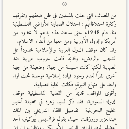
من المصائب التي حلت بالمسلمين في ظل ضعفهم وتفرقهم
وكثرة اختلافاتهم : احتلال الصهاينة للأراضي الفلسطينية
منذ عام 1948م حتى ساعتنا هذه بدعم لا محدود من
أمريكا والدول الأوربية ومن معها من أعداء الاسلام.
وقد كان موقف الدول العربية والإسلامية محدوداً على
الشجب والرفض، وقديمًا قامت حروب عربية ضد
الصهاينة لكنها كانت مسيسة من جهة، وضعيفة من جهة
أخرى نظرًا لعدم وجود قيادة إسلامية موحدة تحت لواء
واحد على منهاج النبوة، فكانت الغلبة للصهاينة.
وأقوى المواقف قديماً من القضية الفلسطينية موقف
الدولة السعودية، فقد ذكر السيد زهرة في صحيفة أخبار
الخليج البحرينية تفاصيل اللقاء التاريخي بين الملك
عبدالعزيز وروزفلت حيث يقول فرانسيس بيركينز، أحد
أعضاء الوفد المرافق للرئيس الأمريكي روزفلت، إن ابن