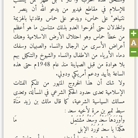
وتستحق هذه الحرب وأكثر ، بل ظهر ممن ينتسب
للإسلام في مقاطع فيديو من يدعو الله أن ينصر "
نتنياهو" على حماس، ويدعو على حماس وقادتها بالهزيمة
والخذلان حتى أفرحوا العدو بذلك متناسين ما هو أعظم
من خطأ حماس وهو احتلال الأرض الاسلامية وهتك
أعراض الأسرى من الرجال والنساء والصبيان وسفك
دماء الأبرياء من الاطفال والنساء والشيوخ والتنكيل بهم
بلا هوادة من قبل الصهاينة منذ عام 1948م حتى هذه
الساعة بتأييد ودعم أمريكي ودولي.
ولا شك أن هذا الخروج المتهور من تلكم الفئات
الإسلامية تعدى حدود الحكم الشرعي في المسألة، وتعدى
مسالك السياسية الشرعية، كما قال مالك بن زيد مَنَاة
سبط تميم بن مرة لأخيه سعد :
وأوْرَدَهَا سَعْدٌ وسَعْدٌ مُشْتَمِلْ مَا
هكَذَا يا سعدُ تُورَدُ الإبل