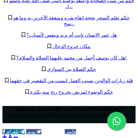
حكم من سب الصحابة واعتقد بوصية النبي صلى الله عليه وسلم
ل...
حكم تعلم السحر بحجة اتقاء شره ومنفعة الآخرين به وما هو
سح...
هل عمر الإنسان ثابت أم يزيد وينقص لأسباب؟
مكان خروج الدجال
هل كان يوسف أجمل من محمد عليهما الصلاة والسلام؟!
حكم الصلاة بين السواري
قلة زيارات الوالدين بسبب العمل ليست من التقصير في حقهما
حكم الوضوء لمريض بخروج ريح منه بكثرة
sssaaddeeqqm@hotmail.com
للتواصل مع الشيخ:‬
جميع الحقوق محفوظة لموقع الشيخ الدكتور صادق البيضاني
فايس
واتساب
تويتر
تلغرام