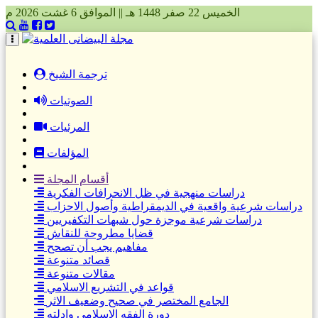
الخميس 22 صفر 1448 هـ || الموافق 6 غشت 2026 م
(current)
ترجمة الشيخ
الصوتيات
المرئيات
المؤلفات
أقسام المجلة
دراسات منهجية في ظل الانحرافات الفكرية
دراسات شرعية واقعية في الديمقراطية وأصول الاحزاب
دراسات شرعية موجزة حول شبهات التكفيريين
قضايا مطروحة للنقاش
مفاهيم يجب أن تصحح
قصائد متنوعة
مقالات متنوعة
قواعد في التشريع الاسلامي
الجامع المختصر في صحيح وضعيف الاثر
دورة الفقه الاسلامي وادلته