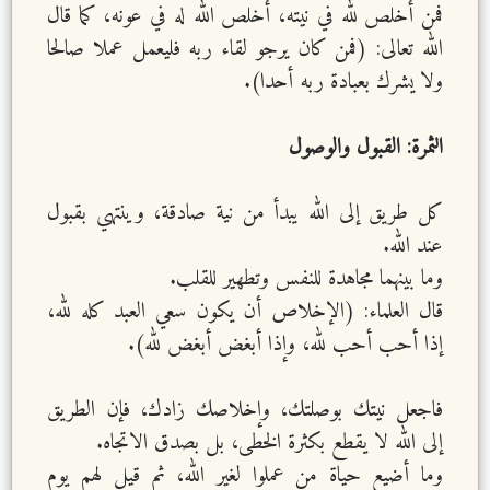
فمن أخلص لله في نيته، أخلص الله له في عونه، كما قال
الله تعالى: (فمن كان يرجو لقاء ربه فليعمل عملا صالحا
ولا يشرك بعبادة ربه أحدا).
الثمرة: القبول والوصول
كل طريق إلى الله يبدأ من نية صادقة، وينتهي بقبول
عند الله.
وما بينهما مجاهدة للنفس وتطهير للقلب.
قال العلماء: (الإخلاص أن يكون سعي العبد كله لله،
إذا أحب أحب لله، وإذا أبغض أبغض لله).
فاجعل نيتك بوصلتك، وإخلاصك زادك، فإن الطريق
إلى الله لا يقطع بكثرة الخطى، بل بصدق الاتجاه.
وما أضيع حياة من عملوا لغير الله، ثم قيل لهم يوم