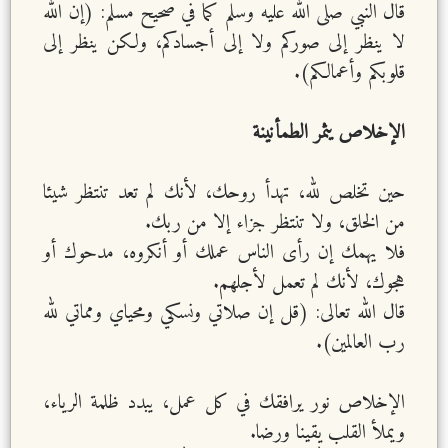
قال النبي صلى الله عليه وسلم كما في صحيح مسلم: (إن الله
لا ينظر إلى صوركم ولا إلى أجسادكم، ولكن ينظر إلى
قلوبكم وأعمالكم).
الإخلاص يثمر الطمأنينة
حين تخلص لله، تهدأ روحك، لأنك لم تعد تنتظر شيئا
من الخلق، ولا تنتظر جزاء إلا من ربك.
فلا يهمك إن رأى الناس عملك أو أنكروه، مدحوك أو
هجوك، لأنك لم تعمل لأجلهم.
قال الله تعالى: (قل إن صلاتي ونسكي ومحياي ومماتي لله
رب العالمين).
الإخلاص نور يرافقك في كل عمل، يبدد ظلمة الرياء،
ويملأ القلب يقينا ورضا.