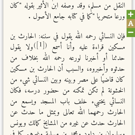
النقل من مسلم، وقد وصفه ابن الأثير بقوله "كان
ورعا متحريا "كما في كتابه جامع الأصول .
فإن النسائي رحمه الله يقول في سننه: الحارث بن
[1]
)
(
مسكين قراءة عليه وأنا أسمع
ولا يقول
حدثنا أو أخبرنا لورعه رحمه الله بخلاف من
حدثوه وأخبروه، والسبب أن الحارث بن مسكين
كان قاضيًا على مصر وبينه وبين النسائي شيء من
الخشونة لم تكن تمكنه من حضور درسه، فكان
النسائي يختبيء خلف باب المسجد ويسمع من
الحارث رحمهما الله تعالى وبمثل ما حدث عن
الحارث حدث عن غيره من المشايخ كمالك ويونس
وسليمان بن داود ومحمد بن مسلمة وغيرهم كما في