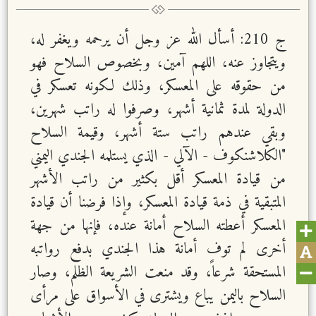
ج 210: أسأل الله عز وجل أن يرحمه ويغفر له،
ويتجاوز عنه، اللهم آمين، وبخصوص السلاح فهو
من حقوقه على المعسكر، وذلك لكونه تعسكر في
الدولة لمدة ثمانية أشهر، وصرفوا له راتب شهرين،
وبقي عندهم راتب ستة أشهر، وقيمة السلاح
"الكلاشنكوف - الآلي - الذي يستلمه الجندي اليمني
من قيادة المعسكر أقل بكثير من راتب الأشهر
المتبقية في ذمة قيادة المعسكر، وإذا فرضنا أن قيادة
المعسكر أعطته السلاح أمانة عنده، فإنها من جهة
أخرى لم توف أمانة هذا الجندي بدفع رواتبه
المستحقة شرعاً، وقد منعت الشريعة الظلم، وصار
السلاح باليمن يباع ويشترى في الأسواق على مرأى