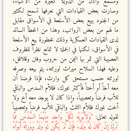
ومسمع واذن من الدولة كغيره من الأشياء،
وصارت بعض القيادات التي نعرفها تسمح لكثير
من الجنود ببيع بعض الأسلحة في الأسواق مقابل
ما لهم من بعض الرواتب، وهذا من الخطأ السائد
لدى القيادات العسكرية وذلك لخطورة بيع الأسلحة
في الأسواق، لكنها في الجملة لا تمانع نظراً للظروف
العصيبة التي تمر بها اليمن من حروب وفتن وقلاقل،
وعليه فهذا السلاح ميراث لورثته، يتم بيعه وصرفه
لورثته حسب مستحق كل وارث، فإذا فرضنا أن
معه أخاً أو أختاً فأكثر غيرك، فللأم السدس والباقي
للأب فرضاً وتعصيباً، وإذا كان لا يوجد معه أخ ولا
أخت غيرك فللأم الثلث والباقي للأب فرضاً وتعصيباً
لقوله تعالى:
"وَلِأَبَوَيْهِ لِكُلِّ وَاحِدٍ مِنْهُمَا السُّدُسُ مِمَّا
تَرَكَ إِنْ كَانَ لَهُ وَلَدٌ، فَإِنْ لَمْ يَكُنْ لَهُ وَلَدٌ وَوَرِثَهُ أَبَوَاهُ