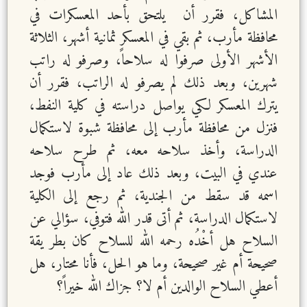
المشاكل، فقرر أن يلتحق بأحد المعسكرات في
محافظة مأرب، ثم بقي في المعسكر ثمانية أشهر، الثلاثة
الأشهر الأولى صرفوا له سلاحاً، وصرفو له راتب
شهرين، وبعد ذلك لم يصرفو له الراتب، فقرر أن
يترك المعسكر لكي يواصل دراسته في كلية النفط،
فنزل من محافظة مأرب إلى محافظة شبوة لاستكمال
الدراسة، وأخذ سلاحه معه، ثم طرح سلاحه
عندي في البيت، وبعد ذلك عاد إلى مأرب فوجد
اسمه قد سقط من الجندية، ثم رجع إلى الكلية
لاستكمال الدراسة، ثم أتى قدر الله فتوفي، سؤالي عن
السلاح هل أخْدُه رحمه الله للسلاح كان بطر يقة
صحيحة أم غير صحيحة، وما هو الحل، فأنا محتار، هل
أعطي السلاح الوالدين أم لا؟ جزاك الله خيراً؟