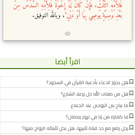
فَلِأُمِّهِ الثُّلُثُ، فَإِنْ كَانَ لَهُ إِخْوَةٌ فَلِأُمِّهِ السُّدُسُ مِنْ
بَعْدِ وَصِيَّةٍ يُوصِي بِهَا أَوْ دَيْنٍ"
، وبالله التوفيق.
اقرأ أيضا
هل يجوز الدعاء بأدعية القرآن في السجود؟
هل من صفات الله جل وعلا الشارع؟
ما يباح بين الزوجين عند الجماع
ما كفارة من زنا في نهار رمضان؟
رجل رضع مع جد فتاة لأبيها، هل يحل لأبنائه الزواج منها؟