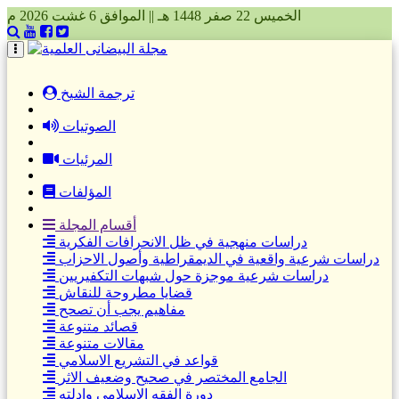
الخميس 22 صفر 1448 هـ || الموافق 6 غشت 2026 م
(current)
ترجمة الشيخ
الصوتيات
المرئيات
المؤلفات
أقسام المجلة
دراسات منهجية في ظل الانحرافات الفكرية
دراسات شرعية واقعية في الديمقراطية وأصول الاحزاب
دراسات شرعية موجزة حول شبهات التكفيريين
قضايا مطروحة للنقاش
مفاهيم يجب أن تصحح
قصائد متنوعة
مقالات متنوعة
قواعد في التشريع الاسلامي
الجامع المختصر في صحيح وضعيف الاثر
دورة الفقه الاسلامي وادلته