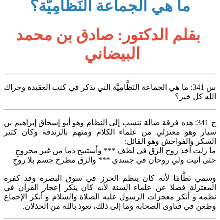
ما هي الجماعة النَظَّامِيَّة؟
بقلم الدكتور: صادق بن محمد
البيضاني
س 341: ما هي الجماعة النَظَّامِيَّة التي تذكر في كتب العقيدة وجزاك
الله كل خير؟
ج 341: هذه فرقة ضالة تنسب إلى النظام وهو أبو إسحاق إبراهيم بن
سيار وهو معتزلي من علماء الكلام ومتهم بالزندقة وكان كثير
السكر والفواحش وهو القائل:
ما زلت آخذ روح الزق في لطف *** وأستبيح دما من غير مجروحِ
حتى أتيت ولي روحان في جسدي *** والزق مطرح جسم بلا روحِ
وسمي نَظَّامًا لأنه كان ينظم الخرز في سوق البصرة وقد كفره
المعتزلة فضلا عن علماء السنة لأنه كان ينكر إعجاز القرآن في
نظمه و أنكر معجزات الرسول عليه الصلاة والسلام و أنكر الإجماع
وطعن في فتاوى الصحابة وما إلى ذلك، نعوذ بالله من الخذلان.