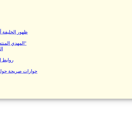
ظهور الخليفة أ
المهدي المنتظر المزعوم: محمد عبده الحودلي "الملقب بـ : حسن التهامي"
ال
روابط ا
حوارات صريحة حول ا
أحاديث الصحيحين التي طعن 