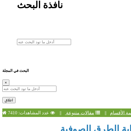
سبع جلسات تفاهم مع منكر السنة
نافذة البحث
لله ثم للتاريخ، هذا ما أحدثه الحوثيون في اليمن
من قدم عقله على الوحي فقد أعلن الحرب على الله
أربع حلقات مهمة في الثقافة الإسلامية
آفات الخطاب الدعوي المعاصر
الواقعة المعاصرة بين الحداثة والسياسية الشرعية
أربع حلقات مهمة في بناء الأسرة السعيدة
همة عن كرتون الأطفال وألعاب الجوال والألعاب الإلكترونية
سلسلة خطب الجمعة
الحوثي: الدمار والعبث السلالي
ملازم حسين الحوثي على طاولة النقد
سلسلة مدخل إلى السير إلى الله
كيف تحاور من ينكر أحاديث السنة الصحيحة
البحث في المجلة
أولئك لهم الأمن وهم مهتدون
نور القرآن - تفسير وتأملات آيات الذكر الحكيم
×
اغلاق
مة الأقسام
||
مقالات متنوعة
||
عدد المشاهدات: 7410
ية الطرق الصوفية