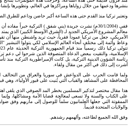
منذ قرون قديمة حتى هذه الساعة، وخرجت هذه المؤتمرات بنتائج 
بنشرها ودعمها من خلال زواياها ومراكزها في العالم، وتطويرها بإنش
وتعتبر تركيا منذ القدم حتى هذه الساعة أكبر حاضن وداعم للطرق الصو
معالم المشروع الأمريكي الجديد لـ (الشرق الأوسط الكبير) الذي يمت
الأمريكي، جعل من تركيا عموداً فقرياً، حيث تريد واشنطن منها أن تقو
وعاظ وأئمة إلى مختلف أنحاء العالم الإسلامي لكي يتولوا التبشير "ا
الإسلامية، والتقيت ببعض الدعاة المتصوفة الذين شرحوا لي دعم تر
أشرت إلى ذلك في أكثر من مقال ولقاء.
المحافظة على المشاهد والقباب التي بُنيت على قبور الأولياء، وهي
هذا مقال مختصر لتذكير المسلمين بخطر المد الصوفي الذي يلقى اهتماما
على الكتاب والسنة ولا تسعى لمعالجة قضايا الأمة ومشاكلها، وإنم
الممقوتة التي جعلها العلمانيون سلماً للوصول إلى مآربهم وفق ضوا
والولايات المتحدة قديماً.
وفق الله الجميع لطاعته، وألهمهم رشدهم.