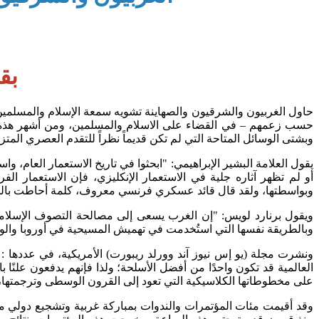
بق
حاول الغربيون والشرقيون والصهاينة تشويه سمعة الإسلام والمسلمي
حسب زعمهم – في القضاء على الاسلام والمسلمين، ومن أشهر هذه ال
وبشتى الوسائل المتاحة التي لم تكن قديماً نظراً للتقدم العصري المتزا
يقول العلامة البشير الإبراهيمي: "ابحثوا في تاريخ الاستعمار العام،
أو لم تظهر آثاره جلية في الاستعمار الإنكليزي، فإن الاستعمار 
وبواسطتها، ولقد قال قائد عسكري فرنسي معروف، كلمة أحاطت بالمعنى م
ويقول برنارد لويس: "إن الغرب يسعى إلى مصالحة التصوف الإسلامي
وبالطريقة نفسها التي استُخدمت في تهميش المسيحية في أوروبا والولايات المتحدة" [جريدة (الزمان) ـ العدد (1633) ـ التار
العالمية قد تكون واحدًا من أفضل الأسلحة؛ ولذا فإنهم يدفعون علنًا 
على مخطوطاتها الكلاسيكية التي تعود إلى القرون الوسطى وترجمتها،
وقد أقيمت مئات المؤتمرات والندوات بمباركة غربية وتشجيع دولي من ا