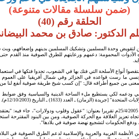
(ضمن سلسلة مقالات متنوعة)
الحلقة رقم (40)
لم الدكتور: صادق بن محمد البيضان
ن لتقويض وحدة المسلمين وتشكيك المسلمين بدينهم وإضعافهم، وبث سمو
أدوات المحمومة: دعمهم ورعايتهم للطرق الصوفية منذ القدم حتى هذه
يد.
 واستقصوا أنواع الأسلحة التي فتك بها في الشعوب، تجدوا فتكها في استع
الفرنسي ما رست قواعده في الجزائر وفي شمال أفريقيا على العموم و
ن جميع أطرافه قال: "إن كسب شيخ طريقة صوفية أنفع لنا من تجهيز جيش
 ودعمه لكي يستطيع ملء الساحة الدينية والسياسية وفق ضوابط فصل ا
يخ (12/10/2003م). وهو رئيس منتدى الشرق الأوسط بالولايات المتحدة].
ونشرت مجلة (يو إس نيوز آند وورلد ريبورت) الأمريكية، في عددها : 25/4/2005م تقريرا بعنوان: 
باتجاه تعزيز العلاقة مع الحركة الصوفية، ومن بين البنود المقترحة است
 ودفع الحكومات لتشجيع نهضة صوفية في بلادها".
لأنظمة الغربية والعربية والإسلامية لدعم الطرق الصوفية في البلاد ال