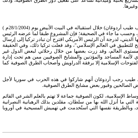
يع بحثية وميدانية تساعد على تفعيل دور الطرق الصوفية، وذلك
غيرها.
ففي (30/1/2004م) نشرت جريدة (يني شفق ) التركية خبراً مفاده أن الرئيس الأمريكي (جورج بوش) عرض على رئيس الوزراء التركي (رجب طيب أردوغان) خلال استقباله في البيت الأبيض يوم (28/1/2004م )
قاز، وحسب ما جاء في الصحيفة؛ فإن المشروع طبقاً لما عرضه الرئيس
 الديني، لدرجة أن الرئيس الأمريكي اقترح أن تبادر تركيا إلى إرسال
لح للتطبيق في العالم الإسلامي"، وقد فعلت تركيا ذلك، وفي الحقيقة
امعات ومراكز ومساجد صوفية على مستوى العالم، وقد زرت بعضها من خلال رحلاتي لبعض الدول غير
ي لأئمة المساجد والمؤذنين والمشايخ الصوفيين ممن هم تحت إدارة
ئمة على الطرق الصوفية ودعمها، ولا تشارك في الفتوحات الإسلامية إلا برفقة الدراويش وأصحاب الطرق الصوفية كما
 الدولي واستمرت حتى هذا العام 2018م، أعلن الرئيس التركي الحالي طيب رجب أردوغان أنهم شاركوا في هذه الحرب في سوريا لأجل
بعض الصالحين وقبور بعض مشايخ الطرق الصوفية.
أوساط الإسلامية، لكون الصوفية جماعة لا تهتم بالعلم الشرعي القائم
ي ما أنزل الله بها من سلطان، مقلدين بذلك الرهبانية النصرانية
اد، وبالطريقة نفسها التي استُخدمت في تهميش المسيحية في أوروبا