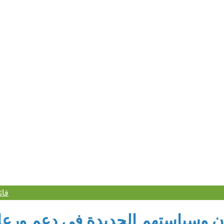
أربع حلقات م
قائ
ن وسياستهم الجديدة في دعم ورعا