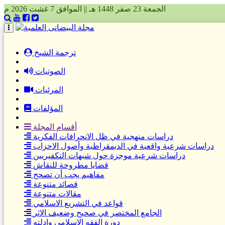
الجمعة 23 صفر 1448 هـ || الموافق 7 غشت 2026 م
(current)
ترجمة الشيخ
الصوتيات
المرئيات
المؤلفات
أقسام المجلة
دراسات منهجية في ظل الانحرافات الفكرية
دراسات شرعية واقعية في الديمقراطية وأصول الاحزاب
دراسات شرعية موجزة حول شبهات التكفيريين
قضايا مطروحة للنقاش
مفاهيم يجب أن تصحح
قصائد متنوعة
مقالات متنوعة
قواعد في التشريع الاسلامي
الجامع المختصر في صحيح وضعيف الاثر
دورة الفقه الاسلامي وادلته