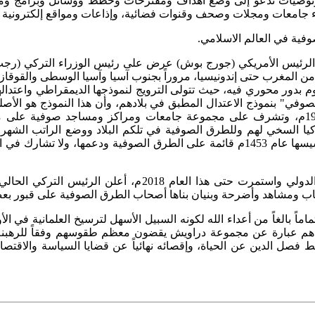
وتوصيات تدعو إلى وضع أهداف ومقترحات وخطط ووسائل وبرامج ومشار
اء جامعات ومجلات وصحف وقنوات فضائية، وإذاعات ومواقع إلكترونية و
فية في العالم الاسلامي.
د من المغرب حتى إندونيسيا، مروراً بجنوب آسيا وآسيا الوسطى والقو
م بدور محوري فيه، حيث تتولى الترويج لنموذجها الديمقراطي واعتدالها
لصوفي" بنموذج الاعتدال المطبق في بلادهم، وأن هذا النموذج هو الأص
تتولى تركيا ذلك رسمياً منذ قيام الجمهورية التركية الحديثة عام 1923م، وتشرف على مجموعة ج
كيا السخي لهم وللطرق الصوفية في تلكم البلاد ووضع الراتب الشهر
رئاسة الشؤون الدينية التركية، بل كانت الإمبراطورية التركية منذ تأسيسها عام 1453م قا
ولما قامت الحرب على الدواعش في سوريا والعراق من التحالف
 قباب ومشاهد وأضرحة وبنيان بناها أصحاب الطرق الصوفية على قبور 
ً بالغاً من أعداء الله لكونه السبيل الأسهل لترسيخ العلمانية في ال
ا هم عبارة عن مجموعة دراويش يقضون معظم طقوسهم وفقاً للرهبنة الت
بط فصل الدين عن الحياة، وإقصائه نهائياً عن قضايا السياسة والاقتص