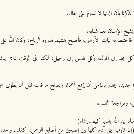
كرنا بأن الدنيا لا تدوم على حال.
يشيخ الإنسان بعد شبابه.
سماء فاختلط به نبات الأرض، فأصبح هشيما تذروه الرياح، وكان الله ع
 مجد إلى أفول، وكل نفس إلى رحيل، لكنه في الوقت ذاته يبشر بأن
ع جديد، يجدر بالمؤمن أن يجمع أعماله ويصلح ما فات قبل أن يطوى سج
يل، ومراجعة القلب.
د بيد الله يقلبها كيف يشاء).
 (إن قلوب بني آدم كلها بين إصبعين من أصابع الرحمن، كقلب واحد، ي