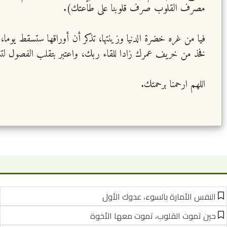
مصرف القلوب صرف قلوبنا على طاعتك).
فيا من غره خضرة الدنيا وزينتها، تذكر أن أوراقها ستسقط يوما
فخذ من خريف عمرك زادا للقاء ربك، واعتبر بتقلب الفصول لتست
اللهم ارحمنا برحمتك.
النفس الأمارة بالسوء، عدوك الأول
حين تموت القلوب، تموت معها الأخوة