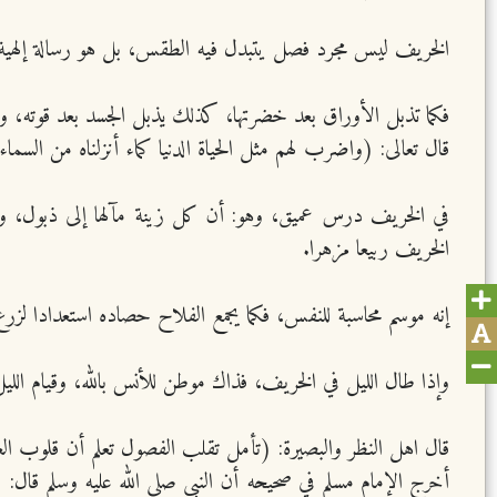
الخريف ليس مجرد فصل يتبدل فيه الطقس، بل هو رسالة إلهية تذ
فكما تذبل الأوراق بعد خضرتها، كذلك يذبل الجسد بعد قوته، و
قال تعالى: (واضرب لهم مثل الحياة الدنيا كماء أنزلناه من ال
في الخريف درس عميق، وهو: أن كل زينة مآلها إلى ذبول، وكل
الخريف ربيعا مزهرا.
إنه موسم محاسبة للنفس، فكما يجمع الفلاح حصاده استعدادا لزر
وإذا طال الليل في الخريف، فذاك موطن للأنس بالله، وقيام الل
قال اهل النظر والبصيرة: (تأمل تقلب الفصول تعلم أن قلوب العبا
أخرج الإمام مسلم في صحيحه أن النبي صلى الله عليه وسلم قال: